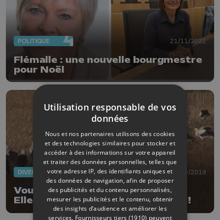
POLITIQUE
21/11/2022
Flémalle : une nouvelle bourgmestre
pour Noël
Utilisation responsable de vos
données
Nous et nos partenaires utilisons des cookies
et des technologies similaires pour stocker et
accéder à des informations sur votre appareil
et traiter des données personnelles, telles que
votre adresse IP, des identifiants uniques et
DIVERS
06/08/2019
des données de navigation, afin de proposer
Vous avez aperçu des cigognes ?
des publicités et du contenu personnalisés,
mesurer les publicités et le contenu, obtenir
Elles sont en avance cette année !
des insights d’audience et améliorer les
services.
Fournisseurs tiers (1910)
peuvent