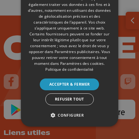
également traiter vos données à ces fins et à
d’autres, notamment en utilisant des données
de géolocalisation précises et des
caractéristiques de l’appareil. Vos choix
Ouv
s’appliquent uniquement à ce site web.
Certains fournisseurs peuvent se fonder sur
leur intérêt légitime plutôt que sur votre
consentement ; vous avez le droit de vous y
opposer dans
Paramètres publicitaires
. Vous
pouvez retirer votre consentement à tout
moment dans
Paramètres des cookies
.
Politique de confidentialité
ACCEPTER & FERMER
Suivez-nous sur FaceBook
Suivez-nous sur Instagram
Suivez-nous sur TikTok
Suivez-nous sur YouTube
Suivez-nous sur
Suiv
REFUSER TOUT
CONFIGURER
Liens utiles