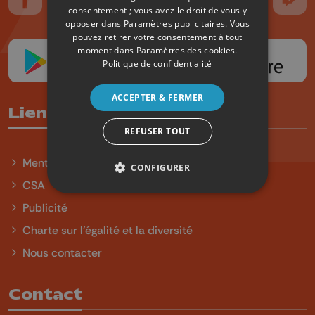
Suivez-nous sur FaceBook
Suivez-nous sur Instagram
Suivez-nous sur TikTok
Suivez-nous sur YouTube
Suivez-nous sur
Suiv
consentement ; vous avez le droit de vous y
opposer dans
Paramètres publicitaires
. Vous
pouvez retirer votre consentement à tout
moment dans
Paramètres des cookies
.
Politique de confidentialité
ACCEPTER & FERMER
Liens utiles
REFUSER TOUT
Mentions légales
CONFIGURER
CSA
Publicité
Charte sur l'égalité et la diversité
Nous contacter
Contact