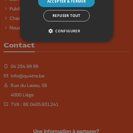
ACCEPTER & FERMER
Publicité
REFUSER TOUT
Charte sur l'égalité et la diversité
Nous contacter
CONFIGURER
Contact
04 254 99 99
info@qu4tre.be
Rue du Laveu, 58
4000 Liège
TVA : BE 0405.931.241
Une information à partager?