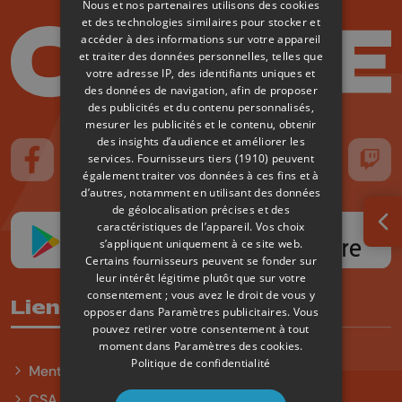
Nous et nos partenaires utilisons des cookies
et des technologies similaires pour stocker et
accéder à des informations sur votre appareil
et traiter des données personnelles, telles que
votre adresse IP, des identifiants uniques et
des données de navigation, afin de proposer
des publicités et du contenu personnalisés,
mesurer les publicités et le contenu, obtenir
des insights d’audience et améliorer les
services.
Fournisseurs tiers (1910)
peuvent
Suivez-nous sur FaceBook
Suivez-nous sur Instagram
Suivez-nous sur TikTok
Suivez-nous sur YouTube
Suivez-nous sur
Suiv
également traiter vos données à ces fins et à
d’autres, notamment en utilisant des données
de géolocalisation précises et des
caractéristiques de l’appareil. Vos choix
Ouv
s’appliquent uniquement à ce site web.
Certains fournisseurs peuvent se fonder sur
leur intérêt légitime plutôt que sur votre
consentement ; vous avez le droit de vous y
Liens utiles
opposer dans
Paramètres publicitaires
. Vous
pouvez retirer votre consentement à tout
moment dans
Paramètres des cookies
.
Politique de confidentialité
Mentions légales
CSA