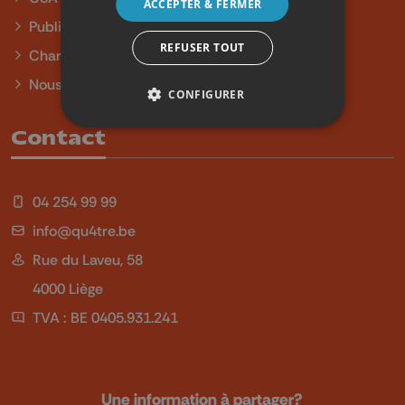
ACCEPTER & FERMER
Publicité
REFUSER TOUT
Charte sur l'égalité et la diversité
Nous contacter
CONFIGURER
Contact
04 254 99 99
info@qu4tre.be
Rue du Laveu, 58
4000 Liège
TVA : BE 0405.931.241
Une information à partager?