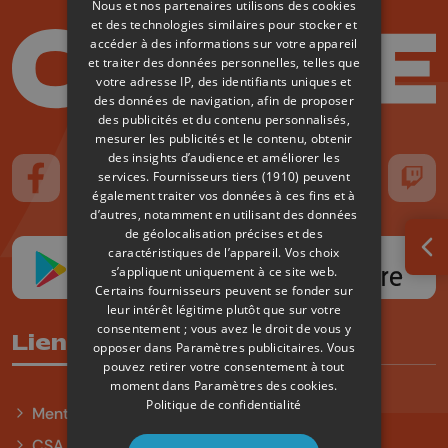
Nous et nos partenaires utilisons des cookies
et des technologies similaires pour stocker et
accéder à des informations sur votre appareil
et traiter des données personnelles, telles que
votre adresse IP, des identifiants uniques et
des données de navigation, afin de proposer
des publicités et du contenu personnalisés,
mesurer les publicités et le contenu, obtenir
des insights d’audience et améliorer les
services.
Fournisseurs tiers (1910)
peuvent
Suivez-nous sur FaceBook
Suivez-nous sur Instagram
Suivez-nous sur TikTok
Suivez-nous sur YouTube
Suivez-nous sur
Suiv
également traiter vos données à ces fins et à
d’autres, notamment en utilisant des données
de géolocalisation précises et des
caractéristiques de l’appareil. Vos choix
Ouv
s’appliquent uniquement à ce site web.
Certains fournisseurs peuvent se fonder sur
leur intérêt légitime plutôt que sur votre
consentement ; vous avez le droit de vous y
Liens utiles
opposer dans
Paramètres publicitaires
. Vous
pouvez retirer votre consentement à tout
moment dans
Paramètres des cookies
.
Politique de confidentialité
Mentions légales
CSA