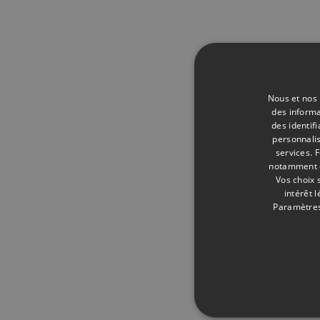
Nous et nos 
des informa
des identif
personnalis
services.
F
notamment en
Vos choix 
intérêt 
Paramètres