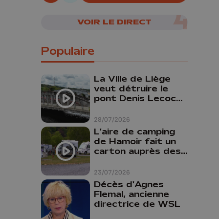
06/08/2026
VOIR LE DIRECT
Populaire
La Ville de Liège
veut détruire le
pont Denis Lecocq
mais manque de
budget pour le
28/07/2026
faire
L'aire de camping
de Hamoir fait un
carton auprès des
touristes
23/07/2026
Décès d'Agnes
Flemal, ancienne
directrice de WSL