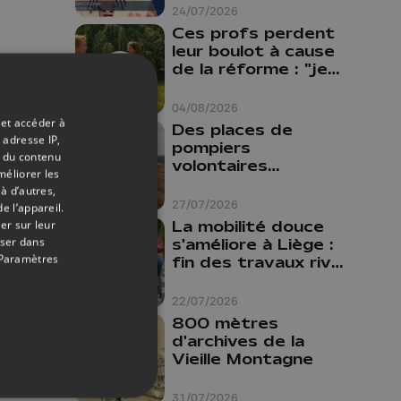
24/07/2026
Ces profs perdent
leur boulot à cause
de la réforme : "je
travaillais bien plus
comme prof que
04/08/2026
comme
 et accéder à
Des places de
pharmacienne"
 adresse IP,
pompiers
t du contenu
volontaires
méliorer les
disponibles en
à d’autres,
province de Liège :
27/07/2026
e l’appareil.
"Un citoyen qui
La mobilité douce
er sur leur
n'est formé ne
oser dans
s'améliore à Liège :
peut pas nous
Paramètres
fin des travaux rive
aider"
gauche, pistes
cyclo-piétonnes
22/07/2026
Avroy et
800 mètres
Guillemins...
d'archives de la
Vieille Montagne
31/07/2026