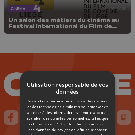
CINEMA
31/07/2025
Un salon des métiers du cinéma au
Festival International du Film de
Comédie
Utilisation responsable de vos
données
Nous et nos partenaires utilisons des cookies
et des technologies similaires pour stocker et
accéder à des informations sur votre appareil
et traiter des données personnelles, telles que
Suivez-nous sur FaceBook
Suivez-nous sur Instagram
Suivez-nous sur TikTok
Suivez-nous sur YouTube
Suivez-nous sur
Suiv
votre adresse IP, des identifiants uniques et
des données de navigation, afin de proposer