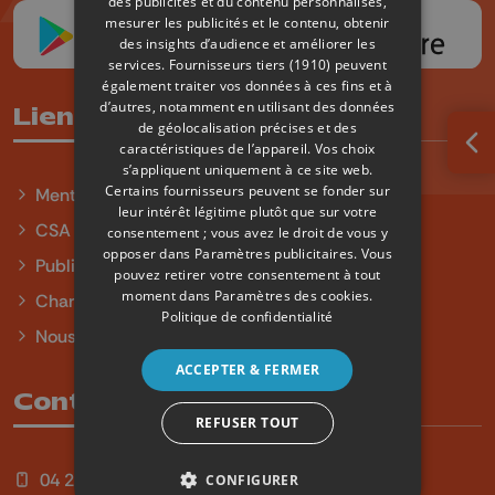
des publicités et du contenu personnalisés,
mesurer les publicités et le contenu, obtenir
des insights d’audience et améliorer les
services.
Fournisseurs tiers (1910)
peuvent
également traiter vos données à ces fins et à
d’autres, notamment en utilisant des données
Liens utiles
de géolocalisation précises et des
caractéristiques de l’appareil. Vos choix
Ouv
s’appliquent uniquement à ce site web.
Certains fournisseurs peuvent se fonder sur
Mentions légales
leur intérêt légitime plutôt que sur votre
CSA
consentement ; vous avez le droit de vous y
opposer dans
Paramètres publicitaires
. Vous
Publicité
pouvez retirer votre consentement à tout
moment dans
Paramètres des cookies
.
Charte sur l'égalité et la diversité
Politique de confidentialité
Nous contacter
ACCEPTER & FERMER
Contact
REFUSER TOUT
04 254 99 99
CONFIGURER