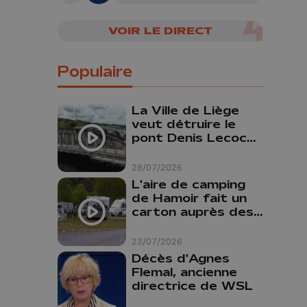
VOIR LE DIRECT
Populaire
La Ville de Liège
veut détruire le
pont Denis Lecocq
mais manque de
budget pour le
28/07/2026
faire
L'aire de camping
de Hamoir fait un
carton auprès des
touristes
23/07/2026
Décès d'Agnes
Flemal, ancienne
directrice de WSL