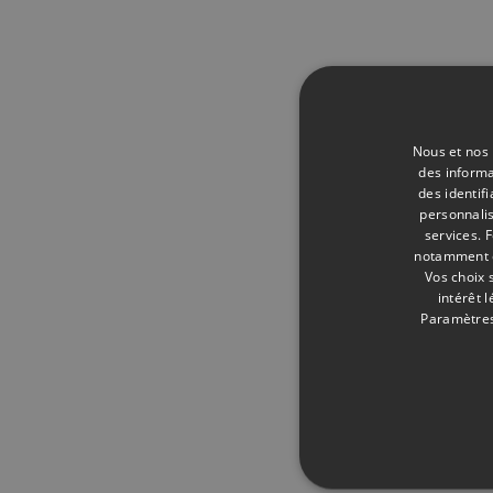
Nous et nos 
des informa
des identif
personnalis
services.
F
notamment en
Vos choix 
intérêt 
Paramètres