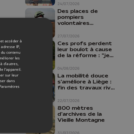
24/07/2026
Des places de
pompiers
volontaires
disponibles en
province de Liège :
27/07/2026
"Un citoyen qui
 et accéder à
Ces profs perdent
n'est formé ne
 adresse IP,
leur boulot à cause
peut pas nous
t du contenu
de la réforme : "je
méliorer les
aider"
travaillais bien plus
à d’autres,
comme prof que
04/08/2026
e l’appareil.
comme
La mobilité douce
er sur leur
pharmacienne"
oser dans
s'améliore à Liège :
Paramètres
fin des travaux rive
gauche, pistes
cyclo-piétonnes
22/07/2026
Avroy et
800 mètres
Guillemins...
d'archives de la
Vieille Montagne
31/07/2026