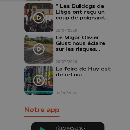
" Les Bulldogs de
Liège ont reçu un
coup de poignard
dans le dos "
31/07/2026
Le Major Olivier
Giust nous éclaire
sur les risques
d'incendie en
Belgique : "Un
29/07/2026
incendie comme en
La foire de Huy est
Gironde ne pourrait
de retour
pas avoir lieu chez
nous"
03/08/2026
Notre app