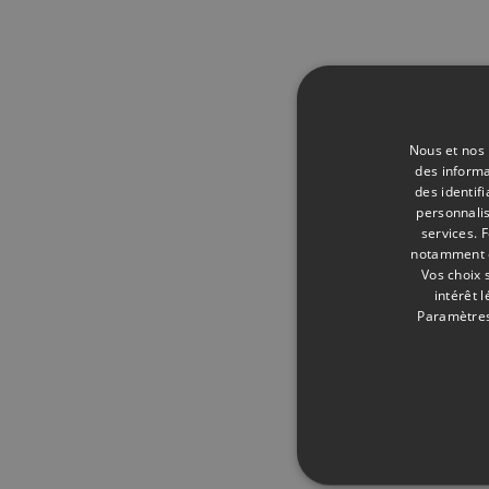
Nous et nos 
des informa
des identif
personnalis
services.
F
notamment en
Vos choix 
intérêt 
Paramètres