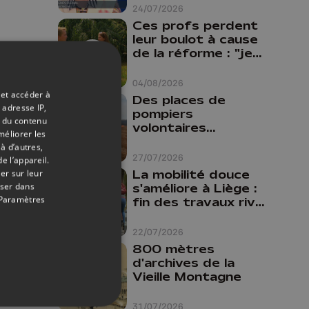
24/07/2026
Ces profs perdent
leur boulot à cause
de la réforme : "je
travaillais bien plus
comme prof que
04/08/2026
comme
 et accéder à
Des places de
pharmacienne"
 adresse IP,
pompiers
t du contenu
volontaires
méliorer les
disponibles en
à d’autres,
province de Liège :
27/07/2026
e l’appareil.
"Un citoyen qui
La mobilité douce
er sur leur
n'est formé ne
oser dans
s'améliore à Liège :
peut pas nous
Paramètres
fin des travaux rive
aider"
gauche, pistes
cyclo-piétonnes
22/07/2026
Avroy et
800 mètres
Guillemins...
d'archives de la
Vieille Montagne
31/07/2026