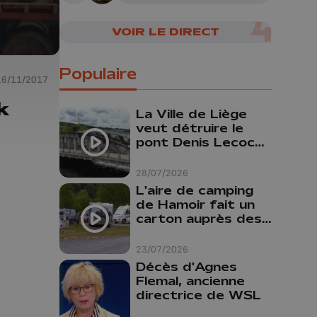
nombreuses pièces
reconstituées
VOIR LE DIRECT
Populaire
16/11/2017
k
La Ville de Liège
veut détruire le
pont Denis Lecocq
mais manque de
budget pour le
28/07/2026
faire
L'aire de camping
de Hamoir fait un
carton auprès des
touristes
23/07/2026
Décès d'Agnes
Flemal, ancienne
directrice de WSL