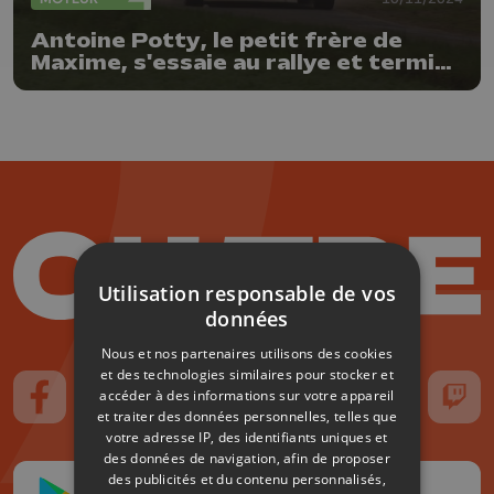
Antoine Potty, le petit frère de
Maxime, s'essaie au rallye et termine
3e
Utilisation responsable de vos
données
Nous et nos partenaires utilisons des cookies
et des technologies similaires pour stocker et
accéder à des informations sur votre appareil
Suivez-nous sur FaceBook
Suivez-nous sur Instagram
Suivez-nous sur TikTok
Suivez-nous sur YouTube
Suivez-nous sur
Suiv
et traiter des données personnelles, telles que
votre adresse IP, des identifiants uniques et
des données de navigation, afin de proposer
des publicités et du contenu personnalisés,