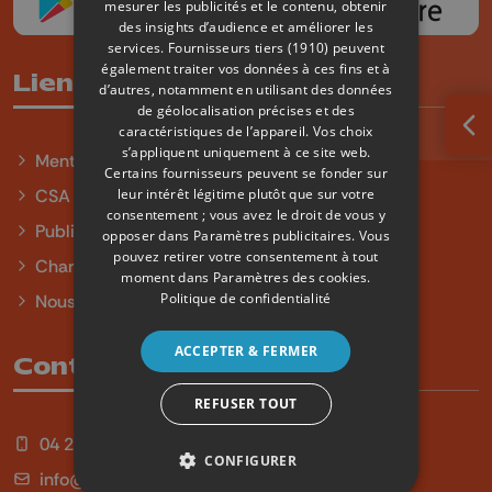
mesurer les publicités et le contenu, obtenir
des insights d’audience et améliorer les
services.
Fournisseurs tiers (1910)
peuvent
également traiter vos données à ces fins et à
Liens utiles
d’autres, notamment en utilisant des données
de géolocalisation précises et des
caractéristiques de l’appareil. Vos choix
Ouv
s’appliquent uniquement à ce site web.
Mentions légales
Certains fournisseurs peuvent se fonder sur
leur intérêt légitime plutôt que sur votre
CSA
consentement ; vous avez le droit de vous y
Publicité
opposer dans
Paramètres publicitaires
. Vous
pouvez retirer votre consentement à tout
Charte sur l'égalité et la diversité
moment dans
Paramètres des cookies
.
Politique de confidentialité
Nous contacter
ACCEPTER & FERMER
Contact
REFUSER TOUT
04 254 99 99
CONFIGURER
info@qu4tre.be