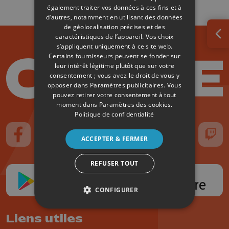
également traiter vos données à ces fins et à
d’autres, notamment en utilisant des données
de géolocalisation précises et des
caractéristiques de l’appareil. Vos choix
Ouv
s’appliquent uniquement à ce site web.
Certains fournisseurs peuvent se fonder sur
leur intérêt légitime plutôt que sur votre
consentement ; vous avez le droit de vous y
opposer dans
Paramètres publicitaires
. Vous
pouvez retirer votre consentement à tout
moment dans
Paramètres des cookies
.
Politique de confidentialité
ACCEPTER & FERMER
Suivez-nous sur FaceBook
Suivez-nous sur Instagram
Suivez-nous sur TikTok
Suivez-nous sur YouTube
Suivez-nous sur
Suiv
REFUSER TOUT
CONFIGURER
Liens utiles