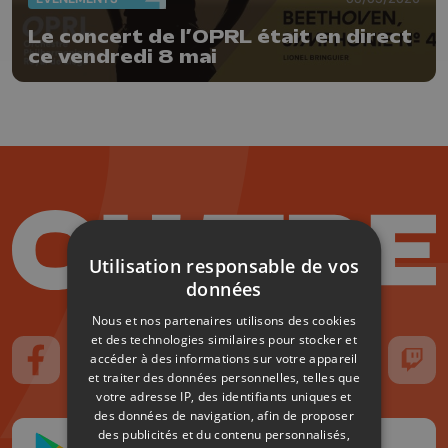
Le concert de l’OPRL était en direct
ce vendredi 8 mai
Utilisation responsable de vos
données
Nous et nos partenaires utilisons des cookies
et des technologies similaires pour stocker et
accéder à des informations sur votre appareil
Suivez-nous sur FaceBook
Suivez-nous sur Instagram
Suivez-nous sur TikTok
Suivez-nous sur YouTube
Suivez-nous sur
Suiv
et traiter des données personnelles, telles que
votre adresse IP, des identifiants uniques et
des données de navigation, afin de proposer
des publicités et du contenu personnalisés,