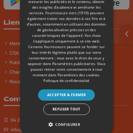
mesurer les publicités et le contenu, obtenir
des insights d’audience et améliorer les
services.
Fournisseurs tiers (1910)
peuvent
également traiter vos données à ces fins et à
Liens utiles
d’autres, notamment en utilisant des données
de géolocalisation précises et des
caractéristiques de l’appareil. Vos choix
Ouv
s’appliquent uniquement à ce site web.
Mentions légales
Certains fournisseurs peuvent se fonder sur
leur intérêt légitime plutôt que sur votre
CSA
consentement ; vous avez le droit de vous y
Publicité
opposer dans
Paramètres publicitaires
. Vous
pouvez retirer votre consentement à tout
Charte sur l'égalité et la diversité
moment dans
Paramètres des cookies
.
Politique de confidentialité
Nous contacter
ACCEPTER & FERMER
Contact
REFUSER TOUT
04 254 99 99
CONFIGURER
info@qu4tre.be