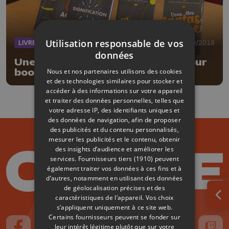
Utilisation responsable de vos
LIVRES
09/10/2018
données
Une maison d'édition liégeoise pour
Nous et nos partenaires utilisons des cookies
booster la réussite
et des technologies similaires pour stocker et
accéder à des informations sur votre appareil
et traiter des données personnelles, telles que
votre adresse IP, des identifiants uniques et
des données de navigation, afin de proposer
des publicités et du contenu personnalisés,
mesurer les publicités et le contenu, obtenir
des insights d’audience et améliorer les
services.
Fournisseurs tiers (1910)
peuvent
également traiter vos données à ces fins et à
d’autres, notamment en utilisant des données
de géolocalisation précises et des
caractéristiques de l’appareil. Vos choix
Ouv
s’appliquent uniquement à ce site web.
Certains fournisseurs peuvent se fonder sur
leur intérêt légitime plutôt que sur votre