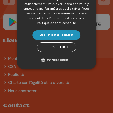
Suivez-nous sur FaceBook
Suivez-nous sur Instagram
Suivez-nous sur TikTok
Suivez-nous sur YouTube
Suivez-nous sur
Suiv
consentement ; vous avez le droit de vous y
opposer dans
Paramètres publicitaires
. Vous
pouvez retirer votre consentement à tout
moment dans
Paramètres des cookies
.
Politique de confidentialité
ACCEPTER & FERMER
Liens utiles
REFUSER TOUT
Mentions légales
CONFIGURER
CSA
Publicité
Charte sur l'égalité et la diversité
Nous contacter
Contact