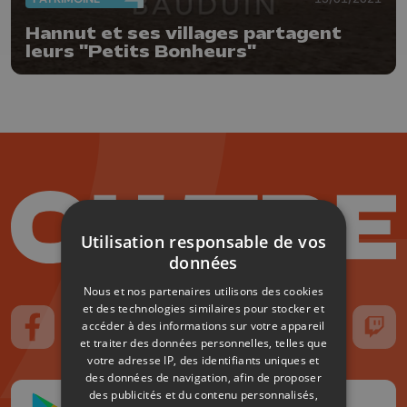
Hannut et ses villages partagent
leurs "Petits Bonheurs"
Utilisation responsable de vos
données
Nous et nos partenaires utilisons des cookies
et des technologies similaires pour stocker et
accéder à des informations sur votre appareil
Suivez-nous sur FaceBook
Suivez-nous sur Instagram
Suivez-nous sur TikTok
Suivez-nous sur YouTube
Suivez-nous sur
Suiv
et traiter des données personnelles, telles que
votre adresse IP, des identifiants uniques et
des données de navigation, afin de proposer
des publicités et du contenu personnalisés,