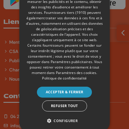
mesurer les publicités et le contenu, obtenir
des insights d’audience et améliorer les
services.
Fournisseurs tiers (1910)
peuvent
également traiter vos données à ces fins et à
Liens utiles
d’autres, notamment en utilisant des données
de géolocalisation précises et des
caractéristiques de l’appareil. Vos choix
Ouv
s’appliquent uniquement à ce site web.
Mentions légales
Certains fournisseurs peuvent se fonder sur
leur intérêt légitime plutôt que sur votre
CSA
consentement ; vous avez le droit de vous y
Publicité
opposer dans
Paramètres publicitaires
. Vous
pouvez retirer votre consentement à tout
Charte sur l'égalité et la diversité
moment dans
Paramètres des cookies
.
Politique de confidentialité
Nous contacter
ACCEPTER & FERMER
Contact
REFUSER TOUT
04 254 99 99
CONFIGURER
info@qu4tre.be