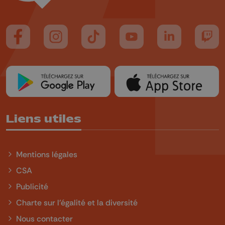
Suivez-nous sur FaceBook
Suivez-nous sur Instagram
Suivez-nous sur TikTok
Suivez-nous sur YouTube
Suivez-nous sur
Suiv
Liens utiles
Mentions légales
CSA
Publicité
Charte sur l'égalité et la diversité
Nous contacter