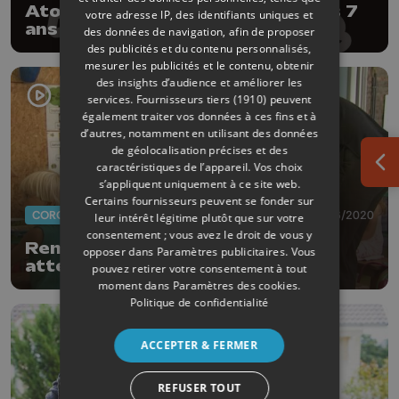
Atomique Deluxe de retour après 7
votre adresse IP, des identifiants uniques et
ans d'absence
des données de navigation, afin de proposer
des publicités et du contenu personnalisés,
mesurer les publicités et le contenu, obtenir
des insights d’audience et améliorer les
services.
Fournisseurs tiers (1910)
peuvent
également traiter vos données à ces fins et à
d’autres, notamment en utilisant des données
de géolocalisation précises et des
caractéristiques de l’appareil. Vos choix
Ouv
s’appliquent uniquement à ce site web.
Certains fournisseurs peuvent se fonder sur
CORONAVIRUS
02/06/2020
leur intérêt légitime plutôt que sur votre
consentement ; vous avez le droit de vous y
Remicourt : Une rentrée très
opposer dans
Paramètres publicitaires
. Vous
attendue pour les maternelles
pouvez retirer votre consentement à tout
moment dans
Paramètres des cookies
.
Politique de confidentialité
ACCEPTER & FERMER
REFUSER TOUT