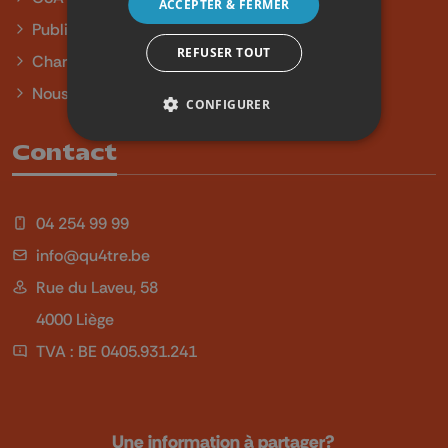
ACCEPTER & FERMER
Publicité
REFUSER TOUT
Charte sur l'égalité et la diversité
Nous contacter
CONFIGURER
Contact
04 254 99 99
info@qu4tre.be
Rue du Laveu, 58
4000 Liège
TVA : BE 0405.931.241
Une information à partager?