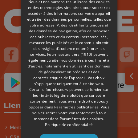
Nous et nos partenaires utilisons des cookies
et des technologies similaires pour stocker et
accéder à des informations sur votre appareil
et traiter des données personnelles, telles que
votre adresse IP, des identifiants uniques et
des données de navigation, afin de proposer
des publicités et du contenu personnalisés,
mesurer les publicités et le contenu, obtenir
des insights d’audience et améliorer les
services.
Fournisseurs tiers (1910)
peuvent
Suivez-nous sur FaceBook
Suivez-nous sur Instagram
Suivez-nous sur TikTok
Suivez-nous sur YouTube
Suivez-nous sur
Suiv
également traiter vos données à ces fins et à
d’autres, notamment en utilisant des données
de géolocalisation précises et des
caractéristiques de l’appareil. Vos choix
Ouv
s’appliquent uniquement à ce site web.
Certains fournisseurs peuvent se fonder sur
leur intérêt légitime plutôt que sur votre
consentement ; vous avez le droit de vous y
Liens utiles
opposer dans
Paramètres publicitaires
. Vous
pouvez retirer votre consentement à tout
moment dans
Paramètres des cookies
.
Politique de confidentialité
Mentions légales
CSA