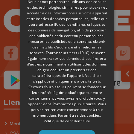
Nous et nos partenaires utilisons des cookies
et des technologies similaires pour stocker et
accéder à des informations sur votre appareil
et traiter des données personnelles, telles que
votre adresse IP, des identifiants uniques et
des données de navigation, afin de proposer
des publicités et du contenu personnalisés,
mesurer les publicités et le contenu, obtenir
des insights d’audience et améliorer les
services.
Fournisseurs tiers (1910)
peuvent
Suivez-nous sur FaceBook
Suivez-nous sur Instagram
Suivez-nous sur TikTok
Suivez-nous sur YouTube
Suivez-nous sur
Suiv
également traiter vos données à ces fins et à
d’autres, notamment en utilisant des données
de géolocalisation précises et des
caractéristiques de l’appareil. Vos choix
Ouv
s’appliquent uniquement à ce site web.
Certains fournisseurs peuvent se fonder sur
leur intérêt légitime plutôt que sur votre
consentement ; vous avez le droit de vous y
Liens utiles
opposer dans
Paramètres publicitaires
. Vous
pouvez retirer votre consentement à tout
moment dans
Paramètres des cookies
.
Politique de confidentialité
Mentions légales
CSA