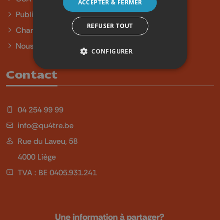
ACCEPTER & FERMER
Publicité
REFUSER TOUT
Charte sur l'égalité et la diversité
Nous contacter
CONFIGURER
Contact
04 254 99 99
info@qu4tre.be
Rue du Laveu, 58
4000 Liège
TVA : BE 0405.931.241
Une information à partager?