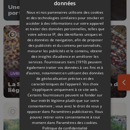
données
Une nouvelle auberge ouvre ses
Nous et nos partenaires utilisons des cookies
portes à Liège
et des technologies similaires pour stocker et
accéder à des informations sur votre appareil
et traiter des données personnelles, telles que
votre adresse IP, des identifiants uniques et
des données de navigation, afin de proposer
des publicités et du contenu personnalisés,
mesurer les publicités et le contenu, obtenir
des insights d’audience et améliorer les
services.
Fournisseurs tiers (1910)
peuvent
également traiter vos données à ces fins et à
d’autres, notamment en utilisant des données
LIVRES
12/02/2019
de géolocalisation précises et des
La Source S, un thriller historique du
caractéristiques de l’appareil. Vos choix
Ouv
s’appliquent uniquement à ce site web.
liégeois Philippe Raxhon
Certains fournisseurs peuvent se fonder sur
leur intérêt légitime plutôt que sur votre
consentement ; vous avez le droit de vous y
opposer dans
Paramètres publicitaires
. Vous
pouvez retirer votre consentement à tout
moment dans
Paramètres des cookies
.
Politique de confidentialité