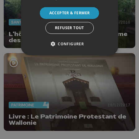
ACCEPTER & FERMER
SANTÉ
28/06/2018
REFUSER TOUT
L'hôpital psychiatrique Notre-Dame
des Anges fête ses 90 ans
CONFIGURER
PATRIMOINE
19/12/2017
Livre : Le Patrimoine Protestant de
Wallonie