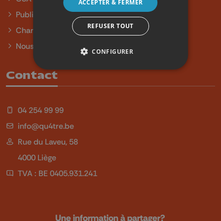
ACCEPTER & FERMER
Publicité
REFUSER TOUT
Charte sur l'égalité et la diversité
Nous contacter
CONFIGURER
Contact
04 254 99 99
info@qu4tre.be
Rue du Laveu, 58
4000 Liège
TVA : BE 0405.931.241
Une information à partager?