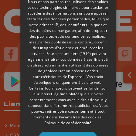
Nous et nos partenaires utilisons des cookies
et des technologies similaires pour stocker et
accéder à des informations sur votre appareil
et traiter des données personnelles, telles que
votre adresse IP, des identifiants uniques et
des données de navigation, afin de proposer
des publicités et du contenu personnalisés,
mesurer les publicités et le contenu, obtenir
des insights d’audience et améliorer les
services.
Fournisseurs tiers (1910)
peuvent
Suivez-nous sur FaceBook
Suivez-nous sur Instagram
Suivez-nous sur TikTok
Suivez-nous sur YouTube
Suivez-nous sur
Suiv
également traiter vos données à ces fins et à
d’autres, notamment en utilisant des données
de géolocalisation précises et des
caractéristiques de l’appareil. Vos choix
Ouv
s’appliquent uniquement à ce site web.
Certains fournisseurs peuvent se fonder sur
leur intérêt légitime plutôt que sur votre
consentement ; vous avez le droit de vous y
Liens utiles
opposer dans
Paramètres publicitaires
. Vous
pouvez retirer votre consentement à tout
moment dans
Paramètres des cookies
.
Politique de confidentialité
Mentions légales
CSA