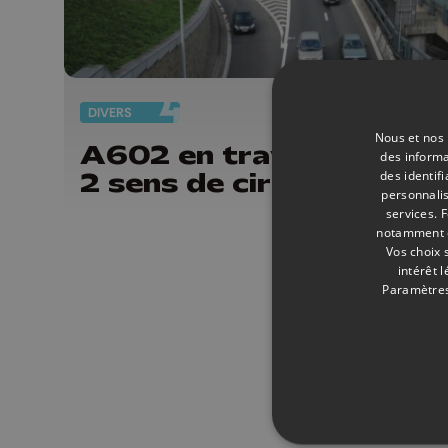
DIVERS
07/
Nous et nos 
A602 en travaux dans l
des informa
2 sens de circulation
des identif
personnalis
services.
F
notamment en
Vos choix 
intérêt 
Paramètres