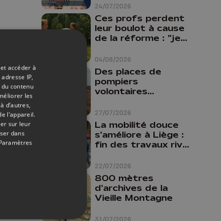
24/07/2026
Ces profs perdent
leur boulot à cause
de la réforme : "je
travaillais bien plus
comme prof que
04/08/2026
comme
 et accéder à
Des places de
pharmacienne"
 adresse IP,
pompiers
t du contenu
volontaires
méliorer les
disponibles en
à d’autres,
province de Liège :
27/07/2026
e l’appareil.
"Un citoyen qui
La mobilité douce
er sur leur
n'est formé ne
oser dans
s'améliore à Liège :
peut pas nous
Paramètres
fin des travaux rive
aider"
gauche, pistes
cyclo-piétonnes
22/07/2026
Avroy et
800 mètres
Guillemins...
d'archives de la
Vieille Montagne
31/07/2026