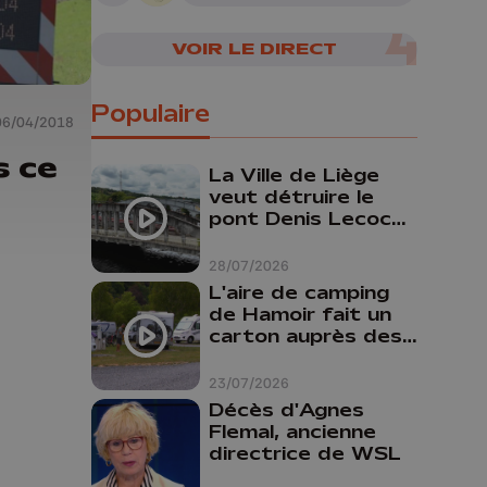
VOIR LE DIRECT
Populaire
06/04/2018
s ce
La Ville de Liège
veut détruire le
pont Denis Lecocq
mais manque de
budget pour le
28/07/2026
faire
L'aire de camping
de Hamoir fait un
carton auprès des
touristes
23/07/2026
Décès d'Agnes
Flemal, ancienne
directrice de WSL