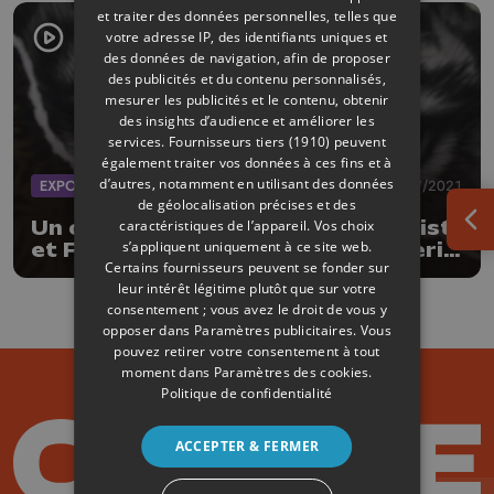
et traiter des données personnelles, telles que
votre adresse IP, des identifiants uniques et
des données de navigation, afin de proposer
des publicités et du contenu personnalisés,
mesurer les publicités et le contenu, obtenir
des insights d’audience et améliorer les
services.
Fournisseurs tiers (1910)
peuvent
également traiter vos données à ces fins et à
d’autres, notamment en utilisant des données
EXPOS
31/07/2021
de géolocalisation précises et des
Un oeuf d'autruche pour Noir Artist
caractéristiques de l’appareil. Vos choix
Ouv
s’appliquent uniquement à ce site web.
et Pauline Dubisy bientôt à la galerie
Certains fournisseurs peuvent se fonder sur
Liehrmann
leur intérêt légitime plutôt que sur votre
consentement ; vous avez le droit de vous y
opposer dans
Paramètres publicitaires
. Vous
pouvez retirer votre consentement à tout
moment dans
Paramètres des cookies
.
Politique de confidentialité
ACCEPTER & FERMER