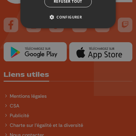
REFUSER TOUT
CONFIGURER
Suivez-nous sur FaceBook
Suivez-nous sur Instagram
Suivez-nous sur TikTok
Suivez-nous sur YouTube
Suivez-nous sur
Suiv
Liens utiles
Mentions légales
CSA
Publicité
Charte sur l'égalité et la diversité
Nous contacter