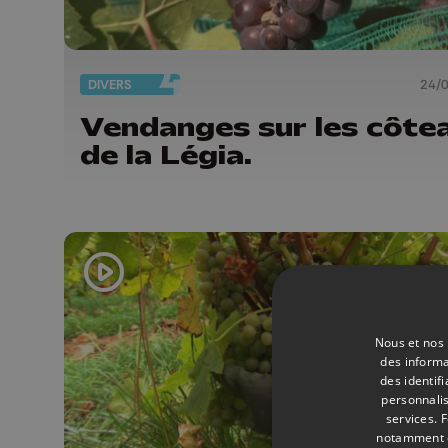
DIVERS
24/
Vendanges sur les côte
de la Légia.
Nous et nos 
des informa
des identif
personnalis
services.
F
notamment en