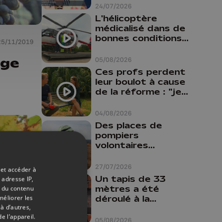
24/07/2026
L'hélicoptère
médicalisé dans de
bonnes conditions à
25/11/2019
Oupeye
nge
05/08/2026
Ces profs perdent
leur boulot à cause
de la réforme : "je
travaillais bien plus
comme prof que
04/08/2026
comme
Des places de
pharmacienne"
pompiers
volontaires
disponibles en
province de Liège :
27/07/2026
 et accéder à
"Un citoyen qui
Un tapis de 33
 adresse IP,
n'est formé ne
mètres a été
t du contenu
peut pas nous
déroulé à la
méliorer les
aider"
à d’autres,
Cathédrale de
e l’appareil.
Liège
05/08/2026