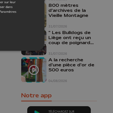
er sur leur
800 mètres
oser dans
d'archives de la
Paramètres
24/08/2018
Vieille Montagne
e un
31/07/2026
" Les Bulldogs de
Liège ont reçu un
coup de poignard
dans le dos "
31/07/2026
A la recherche
d'une pièce d'or de
500 euros
04/08/2026
Notre app