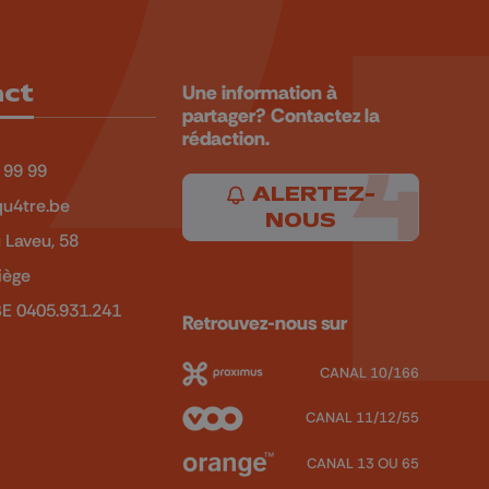
act
Une information à
partager? Contactez la
rédaction.
 99 99
ALERTEZ-
u4tre.be
NOUS
 Laveu, 58
iège
BE 0405.931.241
Retrouvez-nous sur
CANAL 10/166
CANAL 11/12/55
CANAL 13 OU 65