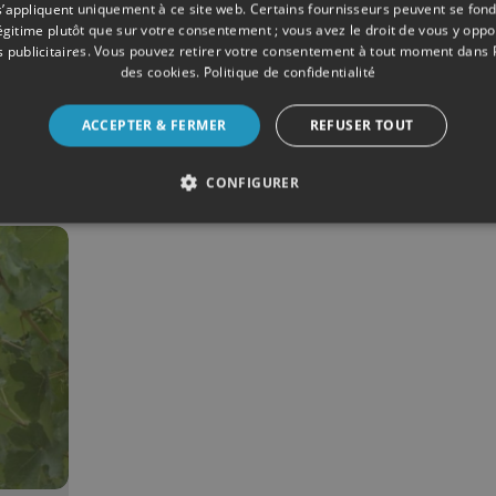
s’appliquent uniquement à ce site web. Certains fournisseurs peuvent se fond
légitime plutôt que sur votre consentement ; vous avez le droit de vous y opp
 publicitaires
. Vous pouvez retirer votre consentement à tout moment dans
09/2019
DIVERS
des cookies
.
Politique de confidentialité
Vendanges : sans dout
ACCEPTER & FERMER
REFUSER TOUT
grand millésime
CONFIGURER