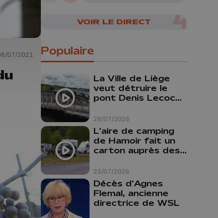
VOIR LE DIRECT
Populaire
08/07/2021
du
La Ville de Liège
veut détruire le
pont Denis Lecocq
mais manque de
budget pour le
28/07/2026
faire
L'aire de camping
de Hamoir fait un
carton auprès des
touristes
23/07/2026
Décès d'Agnes
Flemal, ancienne
directrice de WSL