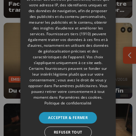
Face au refus de Publifin, la ministre
votre adresse IP, des identifiants uniques et
transmettra elle-même les rapports
des données de navigation, afin de proposer
au parlement
des publicités et du contenu personnalisés,
mesurer les publicités et le contenu, obtenir
des insights d’audience et améliorer les
services.
Fournisseurs tiers (1910)
peuvent
également traiter vos données à ces fins et à
d’autres, notamment en utilisant des données
de géolocalisation précises et des
caractéristiques de l’appareil. Vos choix
Ouv
s’appliquent uniquement à ce site web.
Certains fournisseurs peuvent se fonder sur
leur intérêt légitime plutôt que sur votre
ÉMISSIONS
30/10/2018
consentement ; vous avez le droit de vous y
opposer dans
Paramètres publicitaires
. Vous
Du changement à la tête de Publifin
pouvez retirer votre consentement à tout
moment dans
Paramètres des cookies
.
Politique de confidentialité
ACCEPTER & FERMER
REFUSER TOUT