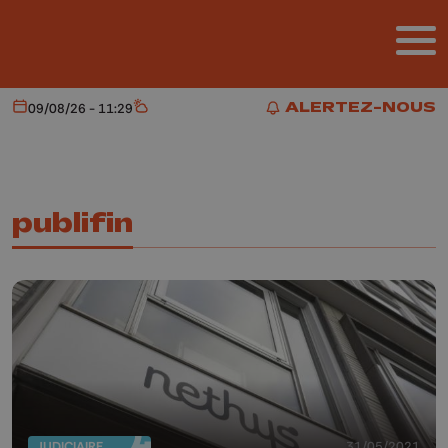
Aller au contenu principal
ALERTEZ-NOUS
09/08/26 - 11:29
Aujourd'hui
Météo
ALERTEZ-NOUS
publifin
JUDICIAIRE
31/05/2021