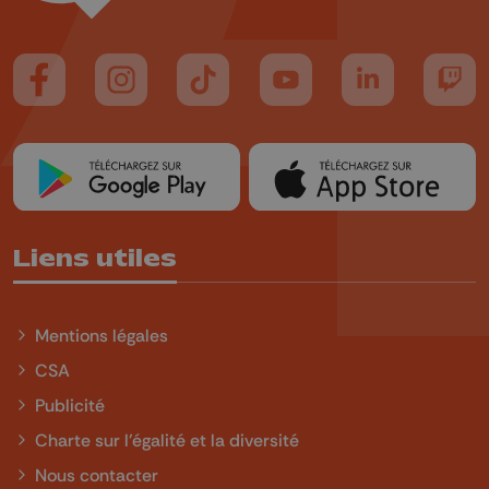
Suivez-nous sur FaceBook
Suivez-nous sur Instagram
Suivez-nous sur TikTok
Suivez-nous sur YouTube
Suivez-nous sur
Suiv
Liens utiles
Mentions légales
CSA
Publicité
Charte sur l'égalité et la diversité
Nous contacter