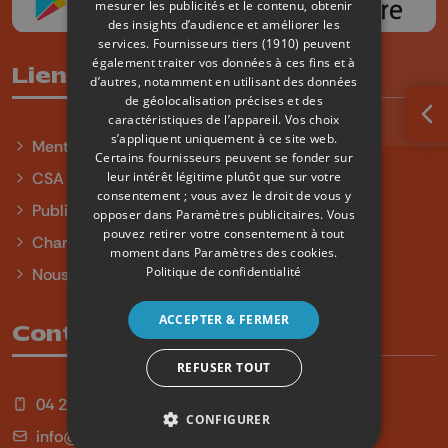
mesurer les publicités et le contenu, obtenir
des insights d’audience et améliorer les
services.
Fournisseurs tiers (1910)
peuvent
également traiter vos données à ces fins et à
Liens utiles
d’autres, notamment en utilisant des données
de géolocalisation précises et des
caractéristiques de l’appareil. Vos choix
Ouv
s’appliquent uniquement à ce site web.
Mentions légales
Certains fournisseurs peuvent se fonder sur
leur intérêt légitime plutôt que sur votre
CSA
consentement ; vous avez le droit de vous y
Publicité
opposer dans
Paramètres publicitaires
. Vous
pouvez retirer votre consentement à tout
Charte sur l'égalité et la diversité
moment dans
Paramètres des cookies
.
Politique de confidentialité
Nous contacter
ACCEPTER & FERMER
Contact
REFUSER TOUT
04 254 99 99
CONFIGURER
info@qu4tre.be