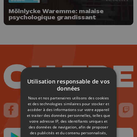
Mölnlycke Waremme: malaise
psychologique grandissant
Utilisation responsable de vos
données
Nous et nos partenaires utilisons des cookies
et des technologies similaires pour stocker et
accéder à des informations sur votre appareil
Suivez-nous sur FaceBook
Suivez-nous sur Instagram
Suivez-nous sur TikTok
Suivez-nous sur YouTube
Suivez-nous sur
Suiv
et traiter des données personnelles, telles que
votre adresse IP, des identifiants uniques et
des données de navigation, afin de proposer
des publicités et du contenu personnalisés,