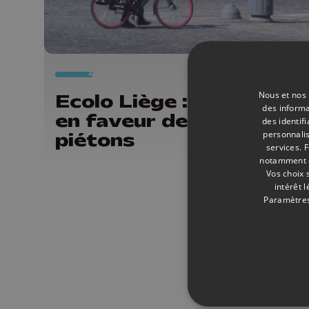
24/
Nous et nos 
Ecolo Liège : propositio
des informa
en faveur des cyclistes 
des identif
personnalis
piétons
services.
F
notamment en
Vos choix 
intérêt 
Paramètres