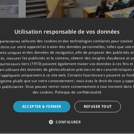
Utilisation responsable de vos données
03/2018
POLITIQUE
partenaires utilisons des cookies et des technologies similaires pour stocker
ns
22ème session du
tions sur votre appareil et traiter des données personnelles, telles que votre
et
Parlement Jeunesse, c
iants uniques et des données de navigation, afin de proposer des publicités e
és, mesurer les publicités et le contenu, obtenir des insights d’audience et a
parti !
ournisseurs tiers (1910)
peuvent également traiter vos données à ces fins et 
 utilisant des données de géolocalisation précises et des caractéristiques d
s’appliquent uniquement à ce site web. Certains fournisseurs peuvent se fond
légitime plutôt que sur votre consentement ; vous avez le droit de vous y opp
 publicitaires
. Vous pouvez retirer votre consentement à tout moment dans
des cookies
.
Politique de confidentialité
ACCEPTER & FERMER
REFUSER TOUT
CONFIGURER