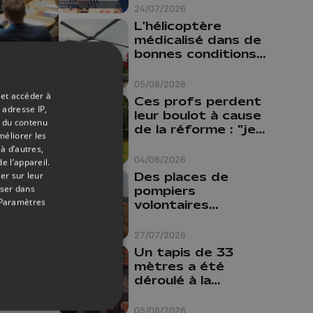
24/07/2026
L'hélicoptère
médicalisé dans de
bonnes conditions à
Oupeye
12/02/2018
05/08/2026
 et accéder à
Ces profs perdent
 adresse IP,
leur boulot à cause
'est
t du contenu
de la réforme : "je
méliorer les
travaillais bien plus
à d’autres,
comme prof que
04/08/2026
e l’appareil.
comme
Des places de
er sur leur
pharmacienne"
oser dans
pompiers
Paramètres
volontaires
disponibles en
province de Liège :
27/07/2026
"Un citoyen qui
Un tapis de 33
n'est formé ne
mètres a été
peut pas nous
déroulé à la
aider"
Cathédrale de
Liège
05/08/2026