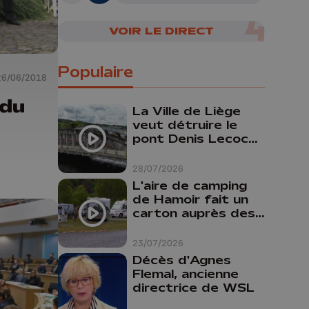
VOIR LE DIRECT
Populaire
26/06/2018
 du
La Ville de Liège
veut détruire le
pont Denis Lecocq
mais manque de
budget pour le
28/07/2026
faire
L'aire de camping
de Hamoir fait un
carton auprès des
touristes
23/07/2026
Décès d'Agnes
Flemal, ancienne
directrice de WSL