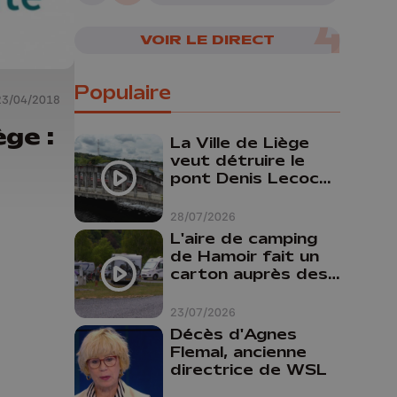
VOIR LE DIRECT
Populaire
23/04/2018
ège :
La Ville de Liège
veut détruire le
pont Denis Lecocq
mais manque de
budget pour le
28/07/2026
faire
L'aire de camping
de Hamoir fait un
carton auprès des
touristes
23/07/2026
Décès d'Agnes
Flemal, ancienne
directrice de WSL