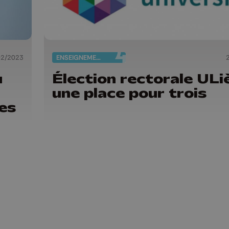
02/2023
ENSEIGNEMENT
u
Élection rectorale ULi
une place pour trois
les