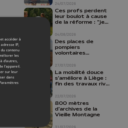
24/07/2026
Ces profs perdent
leur boulot à cause
de la réforme : "je
travaillais bien plus
comme prof que
04/08/2026
comme
 et accéder à
Des places de
pharmacienne"
 adresse IP,
pompiers
t du contenu
volontaires
méliorer les
disponibles en
à d’autres,
province de Liège :
27/07/2026
e l’appareil.
"Un citoyen qui
La mobilité douce
er sur leur
n'est formé ne
oser dans
s'améliore à Liège :
peut pas nous
Paramètres
fin des travaux rive
aider"
gauche, pistes
cyclo-piétonnes
22/07/2026
Avroy et
800 mètres
Guillemins...
d'archives de la
Vieille Montagne
31/07/2026