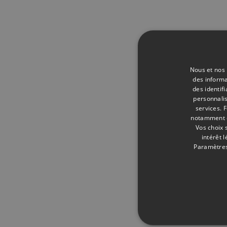
Nous et nos 
des informa
des identif
personnalis
services.
F
notamment en
Vos choix 
intérêt 
Paramètres