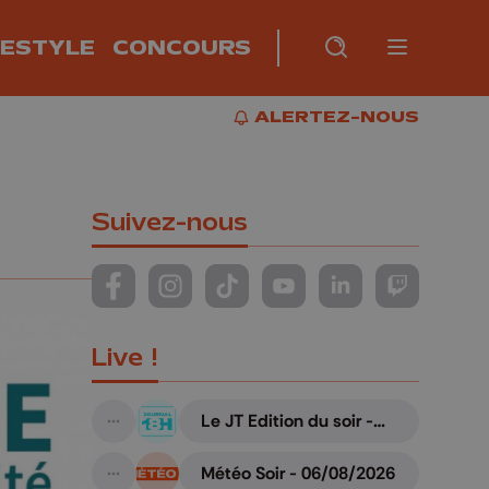
FESTYLE
CONCOURS
Burger m
RECHERCHE
PLUS
BUR
ALERTEZ-NOUS
ALERTEZ-NOUS
Suivez-nous
Suivez-nous sur FaceBook
Suivez-nous sur Instagram
Suivez-nous sur TikTok
Suivez-nous sur YouTube
Suivez-nous sur Li
Suivez-nous
Live !
Le JT Edition du soir -
A suivre
06/08/2026
Météo Soir - 06/08/2026
A suivre