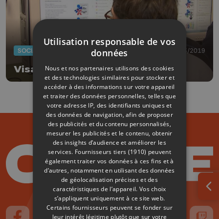
Utilisation responsable de vos
SOCIAL
25/03/2019
données
Nous et nos partenaires utilisons des cookies
Visa pour le net en sursis?
et des technologies similaires pour stocker et
accéder à des informations sur votre appareil
et traiter des données personnelles, telles que
votre adresse IP, des identifiants uniques et
des données de navigation, afin de proposer
des publicités et du contenu personnalisés,
mesurer les publicités et le contenu, obtenir
des insights d’audience et améliorer les
services.
Fournisseurs tiers (1910)
peuvent
également traiter vos données à ces fins et à
d’autres, notamment en utilisant des données
de géolocalisation précises et des
caractéristiques de l’appareil. Vos choix
Ouv
s’appliquent uniquement à ce site web.
Certains fournisseurs peuvent se fonder sur
leur intérêt légitime plutôt que sur votre