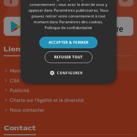
Suivez-nous sur FaceBook
Suivez-nous sur Instagram
Suivez-nous sur TikTok
Suivez-nous sur YouTube
Suivez-nous sur
Suiv
consentement ; vous avez le droit de vous y
opposer dans
Paramètres publicitaires
. Vous
pouvez retirer votre consentement à tout
moment dans
Paramètres des cookies
.
Politique de confidentialité
ACCEPTER & FERMER
Liens utiles
REFUSER TOUT
Mentions légales
CONFIGURER
CSA
Publicité
Charte sur l'égalité et la diversité
Nous contacter
Contact