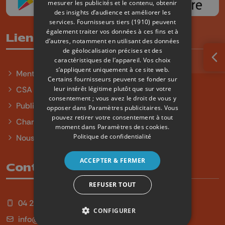
mesurer les publicités et le contenu, obtenir
des insights d’audience et améliorer les
services.
Fournisseurs tiers (1910)
peuvent
également traiter vos données à ces fins et à
Liens utiles
d’autres, notamment en utilisant des données
de géolocalisation précises et des
caractéristiques de l’appareil. Vos choix
Ouv
s’appliquent uniquement à ce site web.
Mentions légales
Certains fournisseurs peuvent se fonder sur
leur intérêt légitime plutôt que sur votre
CSA
consentement ; vous avez le droit de vous y
Publicité
opposer dans
Paramètres publicitaires
. Vous
pouvez retirer votre consentement à tout
Charte sur l'égalité et la diversité
moment dans
Paramètres des cookies
.
Politique de confidentialité
Nous contacter
ACCEPTER & FERMER
Contact
REFUSER TOUT
04 254 99 99
CONFIGURER
info@qu4tre.be