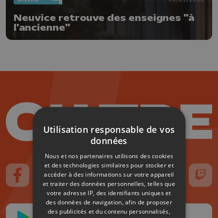
Neuvice retrouve des enseignes "à
l'ancienne"
Utilisation responsable de vos
données
Nous et nos partenaires utilisons des cookies
et des technologies similaires pour stocker et
accéder à des informations sur votre appareil
Suivez-nous sur FaceBook
Suivez-nous sur Instagram
Suivez-nous sur TikTok
Suivez-nous sur YouTube
Suivez-nous sur
Suiv
et traiter des données personnelles, telles que
votre adresse IP, des identifiants uniques et
des données de navigation, afin de proposer
des publicités et du contenu personnalisés,