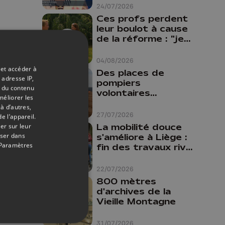
24/07/2026
Ces profs perdent
leur boulot à cause
de la réforme : "je
travaillais bien plus
comme prof que
04/08/2026
comme
 et accéder à
Des places de
pharmacienne"
 adresse IP,
pompiers
t du contenu
volontaires
méliorer les
disponibles en
à d’autres,
province de Liège :
27/07/2026
e l’appareil.
"Un citoyen qui
La mobilité douce
er sur leur
n'est formé ne
oser dans
s'améliore à Liège :
peut pas nous
Paramètres
fin des travaux rive
aider"
gauche, pistes
cyclo-piétonnes
22/07/2026
Avroy et
800 mètres
Guillemins...
d'archives de la
Vieille Montagne
31/07/2026