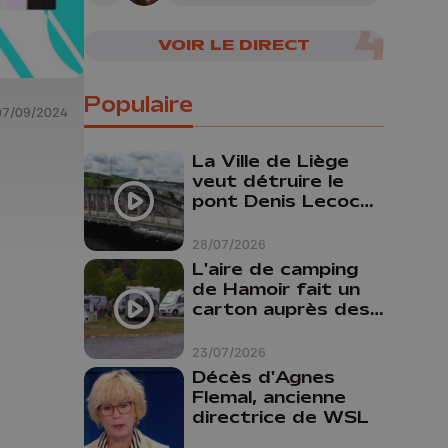
VOIR LE DIRECT
Populaire
07/09/2024
La Ville de Liège
veut détruire le
pont Denis Lecocq
mais manque de
budget pour le
28/07/2026
faire
L'aire de camping
de Hamoir fait un
carton auprès des
touristes
23/07/2026
Décès d'Agnes
Flemal, ancienne
directrice de WSL