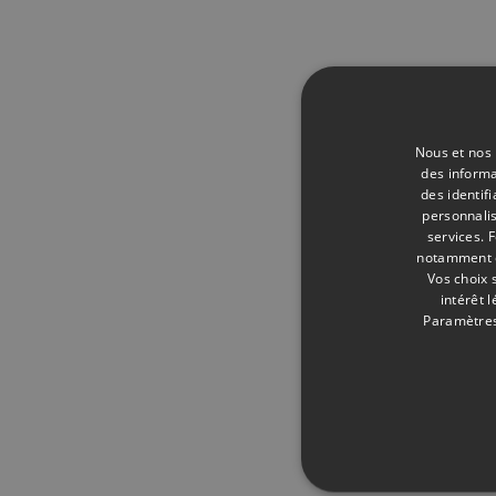
Nous et nos 
des informa
des identif
personnalis
services.
F
notamment en
Vos choix 
intérêt 
Paramètres