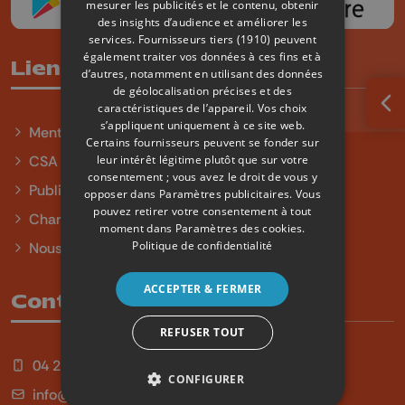
mesurer les publicités et le contenu, obtenir
des insights d’audience et améliorer les
services.
Fournisseurs tiers (1910)
peuvent
également traiter vos données à ces fins et à
Liens utiles
d’autres, notamment en utilisant des données
de géolocalisation précises et des
caractéristiques de l’appareil. Vos choix
Ouv
s’appliquent uniquement à ce site web.
Mentions légales
Certains fournisseurs peuvent se fonder sur
leur intérêt légitime plutôt que sur votre
CSA
consentement ; vous avez le droit de vous y
Publicité
opposer dans
Paramètres publicitaires
. Vous
pouvez retirer votre consentement à tout
Charte sur l'égalité et la diversité
moment dans
Paramètres des cookies
.
Politique de confidentialité
Nous contacter
ACCEPTER & FERMER
Contact
REFUSER TOUT
04 254 99 99
CONFIGURER
info@qu4tre.be