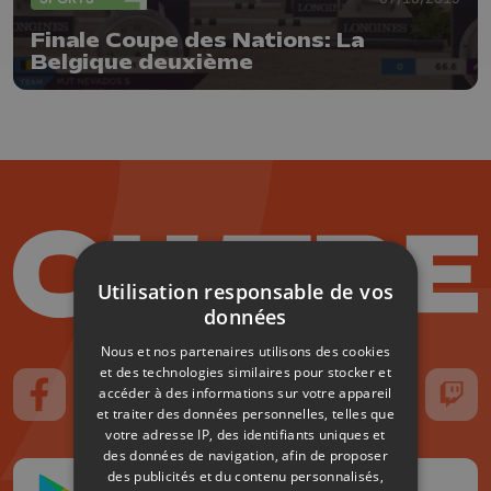
Finale Coupe des Nations: La
Belgique deuxième
Utilisation responsable de vos
données
Nous et nos partenaires utilisons des cookies
et des technologies similaires pour stocker et
accéder à des informations sur votre appareil
Suivez-nous sur FaceBook
Suivez-nous sur Instagram
Suivez-nous sur TikTok
Suivez-nous sur YouTube
Suivez-nous sur
Suiv
et traiter des données personnelles, telles que
votre adresse IP, des identifiants uniques et
des données de navigation, afin de proposer
des publicités et du contenu personnalisés,