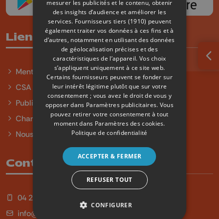
mesurer les publicités et le contenu, obtenir
des insights d’audience et améliorer les
services.
Fournisseurs tiers (1910)
peuvent
également traiter vos données à ces fins et à
Liens utiles
d’autres, notamment en utilisant des données
de géolocalisation précises et des
caractéristiques de l’appareil. Vos choix
Ouv
s’appliquent uniquement à ce site web.
Mentions légales
Certains fournisseurs peuvent se fonder sur
leur intérêt légitime plutôt que sur votre
CSA
consentement ; vous avez le droit de vous y
Publicité
opposer dans
Paramètres publicitaires
. Vous
pouvez retirer votre consentement à tout
Charte sur l'égalité et la diversité
moment dans
Paramètres des cookies
.
Politique de confidentialité
Nous contacter
ACCEPTER & FERMER
Contact
REFUSER TOUT
04 254 99 99
CONFIGURER
info@qu4tre.be