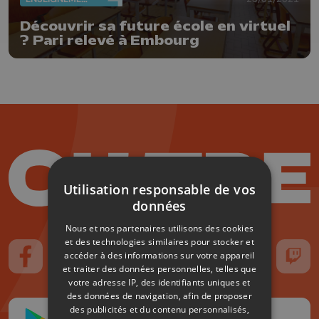
Découvrir sa future école en virtuel
? Pari relevé à Embourg
Utilisation responsable de vos
données
Nous et nos partenaires utilisons des cookies
et des technologies similaires pour stocker et
accéder à des informations sur votre appareil
Suivez-nous sur FaceBook
Suivez-nous sur Instagram
Suivez-nous sur TikTok
Suivez-nous sur YouTube
Suivez-nous sur
Suiv
et traiter des données personnelles, telles que
votre adresse IP, des identifiants uniques et
des données de navigation, afin de proposer
des publicités et du contenu personnalisés,