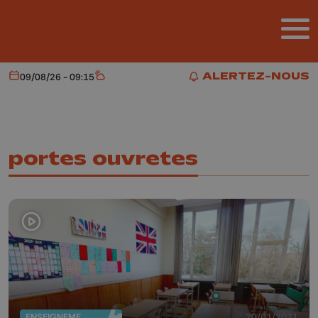
Aller au contenu principal
ALERTEZ-NOUS
09/08/26 - 09:15
Aujourd'hui
Météo
ALERTEZ-NOUS
portes ouvretes
ENSEIGNEMENT
20/01/2021