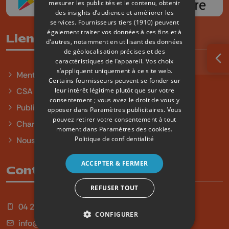
mesurer les publicités et le contenu, obtenir
des insights d’audience et améliorer les
services.
Fournisseurs tiers (1910)
peuvent
également traiter vos données à ces fins et à
Liens utiles
d’autres, notamment en utilisant des données
de géolocalisation précises et des
caractéristiques de l’appareil. Vos choix
Ouv
s’appliquent uniquement à ce site web.
Mentions légales
Certains fournisseurs peuvent se fonder sur
leur intérêt légitime plutôt que sur votre
CSA
consentement ; vous avez le droit de vous y
Publicité
opposer dans
Paramètres publicitaires
. Vous
pouvez retirer votre consentement à tout
Charte sur l'égalité et la diversité
moment dans
Paramètres des cookies
.
Politique de confidentialité
Nous contacter
ACCEPTER & FERMER
Contact
REFUSER TOUT
04 254 99 99
CONFIGURER
info@qu4tre.be