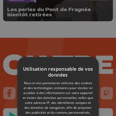
Les perles du Pont de Fragnée
bientôt retirées
Utilisation responsable de vos
données
Nous et nos partenaires utilisons des cookies
et des technologies similaires pour stocker et
accéder à des informations sur votre appareil
Suivez-nous sur FaceBook
Suivez-nous sur Instagram
Suivez-nous sur TikTok
Suivez-nous sur YouTube
Suivez-nous sur
Suiv
et traiter des données personnelles, telles que
votre adresse IP, des identifiants uniques et
des données de navigation, afin de proposer
des publicités et du contenu personnalisés,