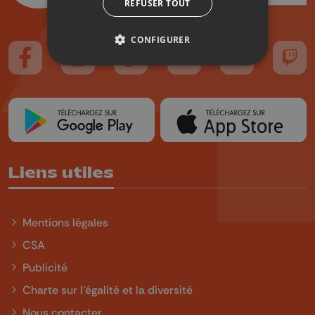
REFUSER TOUT
CONFIGURER
Suivez-nous sur FaceBook
Suivez-nous sur Instagram
Suivez-nous sur TikTok
Suivez-nous sur YouTube
Suivez-nous sur
Suiv
Liens utiles
Mentions légales
CSA
Publicité
Charte sur l'égalité et la diversité
Nous contacter