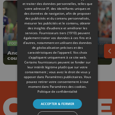
et traiter des données personnelles, telles que
votre adresse IP, des identifiants uniques et
des données de navigation, afin de proposer
des publicités et du contenu personnalisés,
mesurer les publicités et le contenu, obtenir
des insights d’audience et améliorer les
services.
Fournisseurs tiers (1910)
peuvent
également traiter vos données à ces fins et à
d’autres, notamment en utilisant des données
FOOTBALL
10/05/2018
de géolocalisation précises et des
Anderlecht - Standard pour la
caractéristiques de l’appareil. Vos choix
Ouv
s’appliquent uniquement à ce site web.
course au titre ?
Certains fournisseurs peuvent se fonder sur
leur intérêt légitime plutôt que sur votre
consentement ; vous avez le droit de vous y
opposer dans
Paramètres publicitaires
. Vous
pouvez retirer votre consentement à tout
moment dans
Paramètres des cookies
.
Politique de confidentialité
ACCEPTER & FERMER