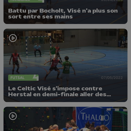
Battu par Bocholt, Visé n'a plus son
sort entre ses mains
FUTSAL
07/05/2022
Le Celtic Visé s'impose contre
Herstal en demi-finale aller des
play-offs de Division 1