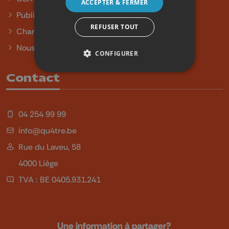
ACCEPTER & FERMER
Publicité
REFUSER TOUT
Charte sur l'égalité et la diversité
Nous contacter
CONFIGURER
Contact
04 254 99 99
info@qu4tre.be
Rue du Laveu, 58
4000 Liège
TVA : BE 0405.931.241
Une information à partager?