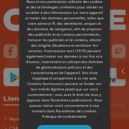
Nous et nos partenaires utilisons des cookies
et des technologies similaires pour stocker et
accéder à des informations sur votre appareil
et traiter des données personnelles, telles que
votre adresse IP, des identifiants uniques et
des données de navigation, afin de proposer
des publicités et du contenu personnalisés,
mesurer les publicités et le contenu, obtenir
des insights d’audience et améliorer les
services.
Fournisseurs tiers (1910)
peuvent
Suivez-nous sur FaceBook
Suivez-nous sur Instagram
Suivez-nous sur TikTok
Suivez-nous sur YouTube
Suivez-nous sur
Suiv
également traiter vos données à ces fins et à
d’autres, notamment en utilisant des données
de géolocalisation précises et des
caractéristiques de l’appareil. Vos choix
Ouv
s’appliquent uniquement à ce site web.
Certains fournisseurs peuvent se fonder sur
leur intérêt légitime plutôt que sur votre
consentement ; vous avez le droit de vous y
Liens utiles
opposer dans
Paramètres publicitaires
. Vous
pouvez retirer votre consentement à tout
moment dans
Paramètres des cookies
.
Politique de confidentialité
Mentions légales
CSA