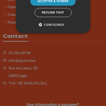
ACCEPTER & FERMER
Publicité
REFUSER TOUT
Charte sur l'égalité et la diversité
Nous contacter
CONFIGURER
Contact
04 254 99 99
info@qu4tre.be
Rue du Laveu, 58
4000 Liège
TVA : BE 0405.931.241
Une information à partager?