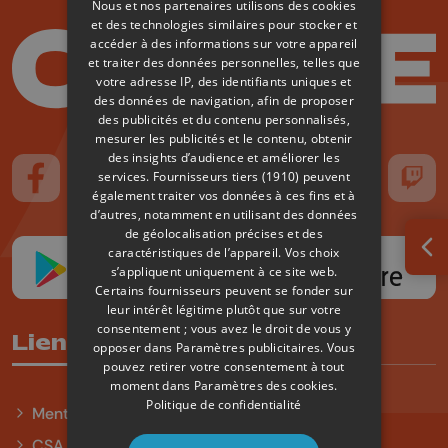
Nous et nos partenaires utilisons des cookies
et des technologies similaires pour stocker et
accéder à des informations sur votre appareil
et traiter des données personnelles, telles que
votre adresse IP, des identifiants uniques et
des données de navigation, afin de proposer
des publicités et du contenu personnalisés,
mesurer les publicités et le contenu, obtenir
des insights d’audience et améliorer les
services.
Fournisseurs tiers (1910)
peuvent
Suivez-nous sur FaceBook
Suivez-nous sur Instagram
Suivez-nous sur TikTok
Suivez-nous sur YouTube
Suivez-nous sur
Suiv
également traiter vos données à ces fins et à
d’autres, notamment en utilisant des données
de géolocalisation précises et des
caractéristiques de l’appareil. Vos choix
Ouv
s’appliquent uniquement à ce site web.
Certains fournisseurs peuvent se fonder sur
leur intérêt légitime plutôt que sur votre
consentement ; vous avez le droit de vous y
Liens utiles
opposer dans
Paramètres publicitaires
. Vous
pouvez retirer votre consentement à tout
moment dans
Paramètres des cookies
.
Politique de confidentialité
Mentions légales
CSA