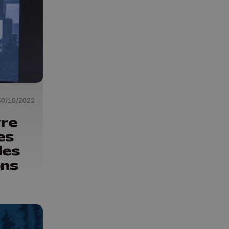
30/10/2022
vre
es
des
ons