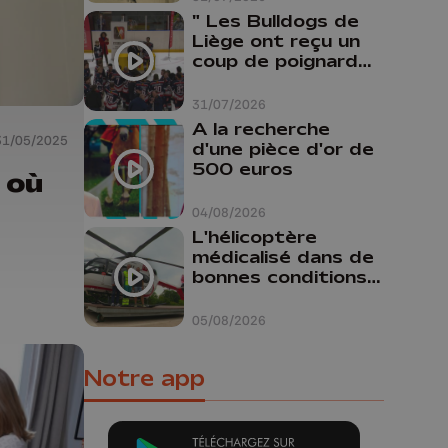
" Les Bulldogs de
Liège ont reçu un
coup de poignard
dans le dos "
31/07/2026
A la recherche
31/05/2025
d'une pièce d'or de
500 euros
 où
04/08/2026
L'hélicoptère
médicalisé dans de
bonnes conditions à
Oupeye
05/08/2026
Notre app