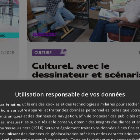
02/2025
CULTURE
CultureL avec le
dessinateur et scénari
BD Georges Van Linth
Utilisation responsable de vos données
partenaires utilisons des cookies et des technologies similaires pour stocker
tions sur votre appareil et traiter des données personnelles, telles que votre
iants uniques et des données de navigation, afin de proposer des publicités e
és, mesurer les publicités et le contenu, obtenir des insights d’audience et a
ournisseurs tiers (1910)
peuvent également traiter vos données à ces fins et 
 utilisant des données de géolocalisation précises et des caractéristiques d
s’appliquent uniquement à ce site web. Certains fournisseurs peuvent se fond