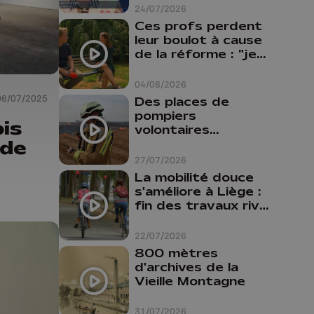
24/07/2026
Ces profs perdent
leur boulot à cause
de la réforme : "je
travaillais bien plus
comme prof que
04/08/2026
comme
06/07/2025
Des places de
pharmacienne"
pompiers
is
volontaires
 de
disponibles en
province de Liège :
27/07/2026
"Un citoyen qui
La mobilité douce
n'est formé ne
s'améliore à Liège :
peut pas nous
fin des travaux rive
aider"
gauche, pistes
cyclo-piétonnes
22/07/2026
Avroy et
800 mètres
Guillemins...
d'archives de la
Vieille Montagne
31/07/2026