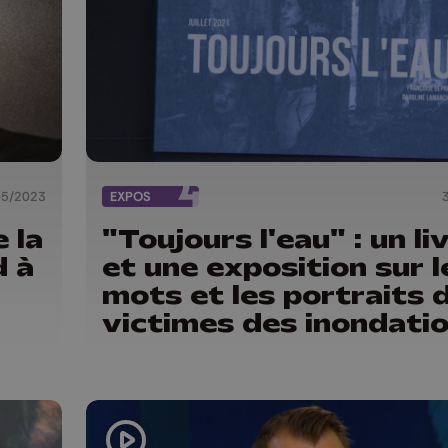
05/2023
EXPOS
e la
"Toujours l'eau" : un li
d à
et une exposition sur l
mots et les portraits 
victimes des inondati