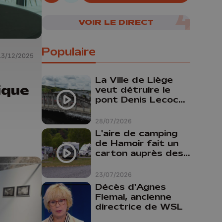
06/08/2026
VOIR LE DIRECT
Populaire
13/12/2025
La Ville de Liège
ique
veut détruire le
pont Denis Lecocq
mais manque de
budget pour le
28/07/2026
faire
L'aire de camping
de Hamoir fait un
carton auprès des
touristes
23/07/2026
Décès d'Agnes
Flemal, ancienne
directrice de WSL