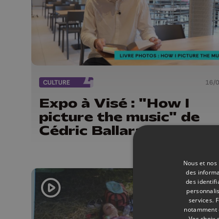
CULTURE
16/
Expo à Visé : "How I
picture the music" de
Cédric Ballarati
Nous et nos 
des informa
des identif
personnalis
services.
F
notamment en
Vos choix 