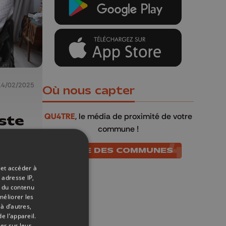
14/02/2025
Où nous capter
QU4TRE
, le média de proximité de votre
ste
commune !
out
LISTE DES COMMUNES
 et accéder à
 adresse IP,
t du contenu
méliorer les
à d’autres,
e l’appareil.
er sur leur