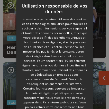
Utilisation responsable de vos
données
Nous et nos partenaires utilisons des cookies
et des technologies similaires pour stocker et
accéder à des informations sur votre appareil
et traiter des données personnelles, telles que
votre adresse IP, des identifiants uniques et
ENSEIGNEMENT
07/09/2021
des données de navigation, afin de proposer
Herstal: l'école maternelle Notre-
des publicités et du contenu personnalisés,
mesurer les publicités et le contenu, obtenir
Dame de la Licour en sursis
des insights d’audience et améliorer les
services.
Fournisseurs tiers (1910)
peuvent
également traiter vos données à ces fins et à
d’autres, notamment en utilisant des données
de géolocalisation précises et des
caractéristiques de l’appareil. Vos choix
Ouv
s’appliquent uniquement à ce site web.
Certains fournisseurs peuvent se fonder sur
leur intérêt légitime plutôt que sur votre
consentement ; vous avez le droit de vous y
opposer dans
Paramètres publicitaires
. Vous
TOURISME
01/04/2021
pouvez retirer votre consentement à tout