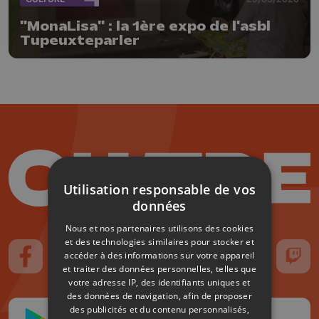
"MonaLisa" : la 1ère expo de l'asbl
Tupeuxteparler
Utilisation responsable de vos
données
Nous et nos partenaires utilisons des cookies
et des technologies similaires pour stocker et
accéder à des informations sur votre appareil
Suivez-nous sur FaceBook
Suivez-nous sur Instagram
Suivez-nous sur TikTok
Suivez-nous sur YouTube
Suivez-nous sur
Suiv
et traiter des données personnelles, telles que
votre adresse IP, des identifiants uniques et
des données de navigation, afin de proposer
des publicités et du contenu personnalisés,