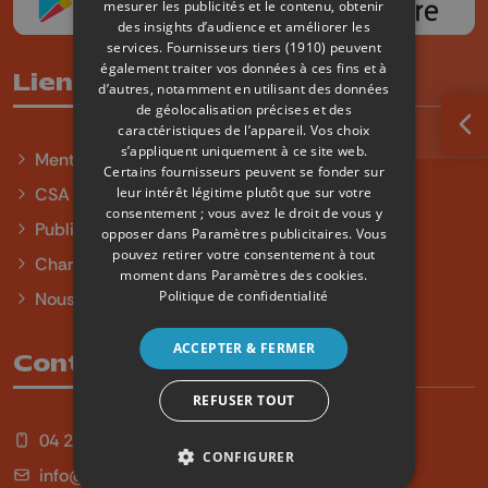
mesurer les publicités et le contenu, obtenir
des insights d’audience et améliorer les
services.
Fournisseurs tiers (1910)
peuvent
également traiter vos données à ces fins et à
Liens utiles
d’autres, notamment en utilisant des données
de géolocalisation précises et des
caractéristiques de l’appareil. Vos choix
Ouv
s’appliquent uniquement à ce site web.
Mentions légales
Certains fournisseurs peuvent se fonder sur
leur intérêt légitime plutôt que sur votre
CSA
consentement ; vous avez le droit de vous y
Publicité
opposer dans
Paramètres publicitaires
. Vous
pouvez retirer votre consentement à tout
Charte sur l'égalité et la diversité
moment dans
Paramètres des cookies
.
Politique de confidentialité
Nous contacter
ACCEPTER & FERMER
Contact
REFUSER TOUT
04 254 99 99
CONFIGURER
info@qu4tre.be