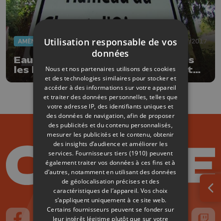
Utilisation responsable de vos
AMÉNAGEMENT DU TERRITOIRE
10/07/2017
données
Eau courante désormais pour tous
Nous et nos partenaires utilisons des cookies
les habitants du Hameau du Chant
et des technologies similaires pour stocker et
d'Oiseaux
accéder à des informations sur votre appareil
et traiter des données personnelles, telles que
votre adresse IP, des identifiants uniques et
des données de navigation, afin de proposer
des publicités et du contenu personnalisés,
mesurer les publicités et le contenu, obtenir
des insights d’audience et améliorer les
services.
Fournisseurs tiers (1910)
peuvent
également traiter vos données à ces fins et à
d’autres, notamment en utilisant des données
de géolocalisation précises et des
caractéristiques de l’appareil. Vos choix
Ouv
s’appliquent uniquement à ce site web.
Certains fournisseurs peuvent se fonder sur
leur intérêt légitime plutôt que sur votre