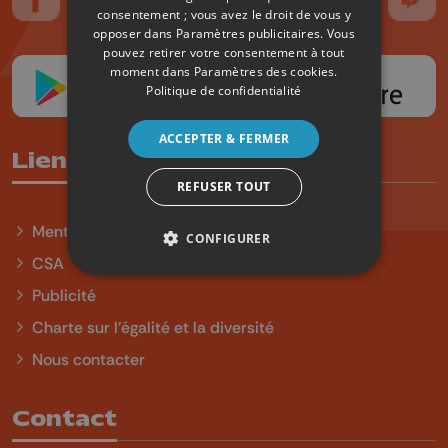
Suivez-nous sur FaceBook
Suivez-nous sur Instagram
Suivez-nous sur TikTok
Suivez-nous sur YouTube
Suivez-nous sur
Suiv
consentement ; vous avez le droit de vous y
opposer dans
Paramètres publicitaires
. Vous
pouvez retirer votre consentement à tout
moment dans
Paramètres des cookies
.
Politique de confidentialité
ACCEPTER & FERMER
Liens utiles
REFUSER TOUT
Mentions légales
CONFIGURER
CSA
Publicité
Charte sur l'égalité et la diversité
Nous contacter
Contact