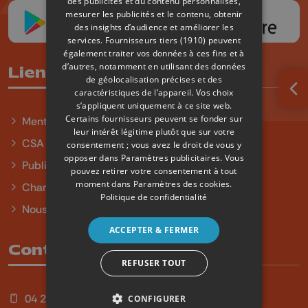
des publicités et du contenu personnalisés,
mesurer les publicités et le contenu, obtenir
des insights d’audience et améliorer les
services.
Fournisseurs tiers (1910)
peuvent
également traiter vos données à ces fins et à
d’autres, notamment en utilisant des données
Liens utiles
de géolocalisation précises et des
caractéristiques de l’appareil. Vos choix
Ouv
s’appliquent uniquement à ce site web.
Certains fournisseurs peuvent se fonder sur
Mentions légales
leur intérêt légitime plutôt que sur votre
CSA
consentement ; vous avez le droit de vous y
opposer dans
Paramètres publicitaires
. Vous
Publicité
pouvez retirer votre consentement à tout
moment dans
Paramètres des cookies
.
Charte sur l'égalité et la diversité
Politique de confidentialité
Nous contacter
ACCEPTER & FERMER
Contact
REFUSER TOUT
04 254 99 99
CONFIGURER