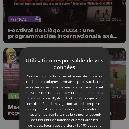
FESTIVAL
12/12/2022
Festival de Liège 2023 : une
programmation internationale axée
sur l'humain
Utilisation responsable de vos
données
Nous et nos partenaires utilisons des cookies
et des technologies similaires pour stocker et
accéder à des informations sur votre appareil
et traiter des données personnelles, telles que
ATHLÉTISME
19/07/2018
votre adresse IP, des identifiants uniques et
des données de navigation, afin de proposer
Meeting d'athlétisme : bons
des publicités et du contenu personnalisés,
résultats pour les athlètes locaux
mesurer les publicités et le contenu, obtenir
des insights d’audience et améliorer les
services.
Fournisseurs tiers (1910)
peuvent