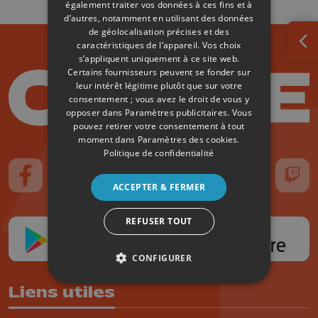
également traiter vos données à ces fins et à
d’autres, notamment en utilisant des données
de géolocalisation précises et des
caractéristiques de l’appareil. Vos choix
Ouv
s’appliquent uniquement à ce site web.
Certains fournisseurs peuvent se fonder sur
leur intérêt légitime plutôt que sur votre
consentement ; vous avez le droit de vous y
opposer dans
Paramètres publicitaires
. Vous
pouvez retirer votre consentement à tout
moment dans
Paramètres des cookies
.
Politique de confidentialité
Suivez-nous sur FaceBook
Suivez-nous sur Instagram
Suivez-nous sur TikTok
Suivez-nous sur YouTube
Suivez-nous sur
Suiv
ACCEPTER & FERMER
REFUSER TOUT
CONFIGURER
Liens utiles