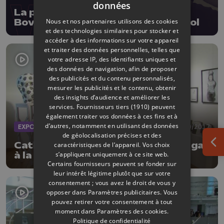
données
La prochaine exposition de la
Nous et nos partenaires utilisons des cookies
Boverie sera dédiée à Andy Warhol
et des technologies similaires pour stocker et
accéder à des informations sur votre appareil
et traiter des données personnelles, telles que
votre adresse IP, des identifiants uniques et
des données de navigation, afin de proposer
des publicités et du contenu personnalisés,
mesurer les publicités et le contenu, obtenir
des insights d’audience et améliorer les
services.
Fournisseurs tiers (1910)
peuvent
également traiter vos données à ces fins et à
d’autres, notamment en utilisant des données
EXPOS
12/10/2017
de géolocalisation précises et des
Catherine Seher et Daphné Corregan
caractéristiques de l’appareil. Vos choix
Ouv
s’appliquent uniquement à ce site web.
à la Galerie Colon
Certains fournisseurs peuvent se fonder sur
leur intérêt légitime plutôt que sur votre
consentement ; vous avez le droit de vous y
opposer dans
Paramètres publicitaires
. Vous
pouvez retirer votre consentement à tout
moment dans
Paramètres des cookies
.
Politique de confidentialité