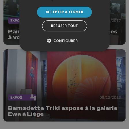
ACCEPTER & FERMER
EXPOS
22/09/2017
REFUSER TOUT
Pan'Art : des oeuvres surprenantes
à voir à la Cité Miroir
CONFIGURER
EXPOS
09/12/2016
Bernadette Triki expose à la galerie
Ewa à Liège