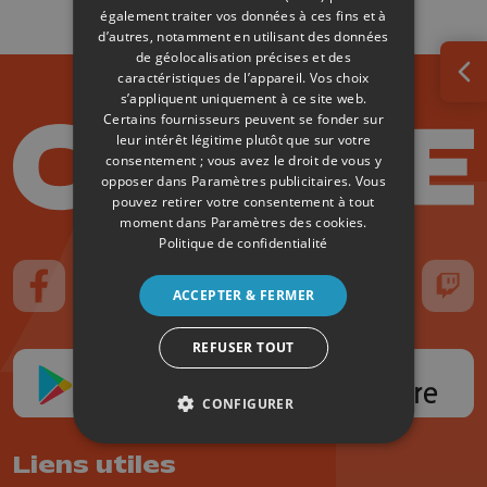
également traiter vos données à ces fins et à
d’autres, notamment en utilisant des données
de géolocalisation précises et des
caractéristiques de l’appareil. Vos choix
Ouv
s’appliquent uniquement à ce site web.
Certains fournisseurs peuvent se fonder sur
leur intérêt légitime plutôt que sur votre
consentement ; vous avez le droit de vous y
opposer dans
Paramètres publicitaires
. Vous
pouvez retirer votre consentement à tout
moment dans
Paramètres des cookies
.
Politique de confidentialité
ACCEPTER & FERMER
Suivez-nous sur FaceBook
Suivez-nous sur Instagram
Suivez-nous sur TikTok
Suivez-nous sur YouTube
Suivez-nous sur
Suiv
REFUSER TOUT
CONFIGURER
Liens utiles