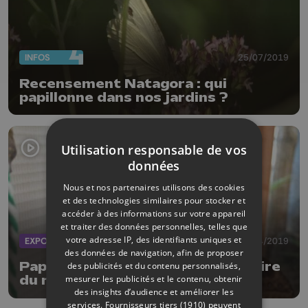
INFOS
25/07/2019
Recensement Natagora : qui
papillonne dans nos jardins ?
Utilisation responsable de vos
données
Nous et nos partenaires utilisons des cookies
et des technologies similaires pour stocker et
accéder à des informations sur votre appareil
et traiter des données personnelles, telles que
votre adresse IP, des identifiants uniques et
EXPOS
19/04/2019
des données de navigation, afin de proposer
Papillons en liberté à l'Observatoire
des publicités et du contenu personnalisés,
mesurer les publicités et le contenu, obtenir
du monde des plantes
des insights d’audience et améliorer les
services.
Fournisseurs tiers (1910)
peuvent