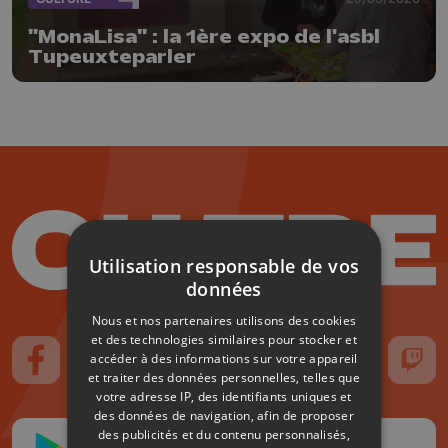
"MonaLisa" : la 1ère expo de l'asbl
Tupeuxteparler
Utilisation responsable de vos
données
Nous et nos partenaires utilisons des cookies
et des technologies similaires pour stocker et
accéder à des informations sur votre appareil
Suivez-nous sur FaceBook
Suivez-nous sur Instagram
Suivez-nous sur TikTok
Suivez-nous sur YouTube
Suivez-nous sur
Suiv
et traiter des données personnelles, telles que
votre adresse IP, des identifiants uniques et
des données de navigation, afin de proposer
des publicités et du contenu personnalisés,