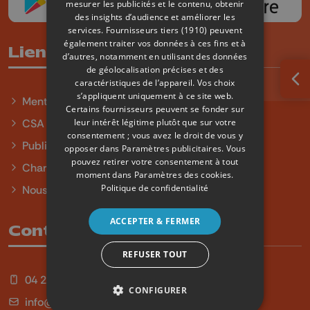
mesurer les publicités et le contenu, obtenir
des insights d’audience et améliorer les
services.
Fournisseurs tiers (1910)
peuvent
également traiter vos données à ces fins et à
Liens utiles
d’autres, notamment en utilisant des données
de géolocalisation précises et des
caractéristiques de l’appareil. Vos choix
Ouv
s’appliquent uniquement à ce site web.
Mentions légales
Certains fournisseurs peuvent se fonder sur
leur intérêt légitime plutôt que sur votre
CSA
consentement ; vous avez le droit de vous y
Publicité
opposer dans
Paramètres publicitaires
. Vous
pouvez retirer votre consentement à tout
Charte sur l'égalité et la diversité
moment dans
Paramètres des cookies
.
Politique de confidentialité
Nous contacter
ACCEPTER & FERMER
Contact
REFUSER TOUT
04 254 99 99
CONFIGURER
info@qu4tre.be