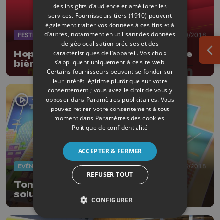
des insights d’audience et améliorer les
services.
Fournisseurs tiers (1910)
peuvent
également traiter vos données à ces fins et à
d’autres, notamment en utilisant des données
FESTIVAL
23/10/2018
de géolocalisation précises et des
Hoppy Days, le festival liégeois de
caractéristiques de l’appareil. Vos choix
Ouv
s’appliquent uniquement à ce site web.
bières
Certains fournisseurs peuvent se fonder sur
leur intérêt légitime plutôt que sur votre
consentement ; vous avez le droit de vous y
opposer dans
Paramètres publicitaires
. Vous
pouvez retirer votre consentement à tout
moment dans
Paramètres des cookies
.
Politique de confidentialité
ACCEPTER & FERMER
EVÈNEMENTS
28/03/2018
REFUSER TOUT
Tommorrow Now, le salon des
solutions durables
CONFIGURER