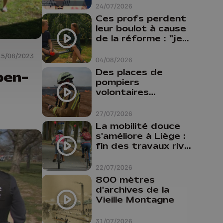
24/07/2026
Ces profs perdent
leur boulot à cause
de la réforme : "je
travaillais bien plus
15/08/2023
comme prof que
04/08/2026
comme
Des places de
ben-
pharmacienne"
pompiers
volontaires
disponibles en
province de Liège :
27/07/2026
"Un citoyen qui
La mobilité douce
n'est formé ne
s'améliore à Liège :
peut pas nous
fin des travaux rive
aider"
gauche, pistes
cyclo-piétonnes
22/07/2026
Avroy et
800 mètres
Guillemins...
d'archives de la
Vieille Montagne
31/07/2026