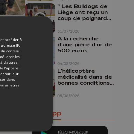
" Les Bulldogs de
Liège ont reçu un
coup de poignard
dans le dos "
31/03/2020
31/07/2026
arcs
A la recherche
 et accéder à
 du
d'une pièce d'or de
 adresse IP,
500 euros
t du contenu
méliorer les
à d’autres,
04/08/2026
e l’appareil.
L'hélicoptère
er sur leur
médicalisé dans de
oser dans
bonnes conditions à
Paramètres
Oupeye
05/08/2026
Notre app