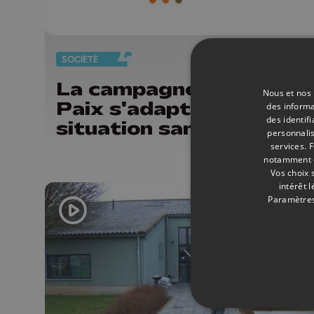
SOCIÉTÉ
18/
La campagne des Iles d
Nous et nos 
Paix s'adapte à la
des informa
des identif
situation sanitaire
personnalis
services.
F
notamment en
Vos choix 
intérêt 
Paramètres