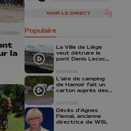
VOIR LE DIRECT
Populaire
21/03/2024
ont
La Ville de Liège
r la
veut détruire le
pont Denis Lecocq
mais manque de
budget pour le
28/07/2026
faire
L'aire de camping
de Hamoir fait un
carton auprès des
touristes
23/07/2026
Décès d'Agnes
Flemal, ancienne
directrice de WSL