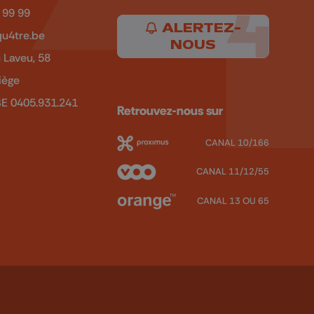
 99 99
ALERTEZ-
u4tre.be
NOUS
 Laveu, 58
iège
BE 0405.931.241
Retrouvez-nous sur
CANAL 10/166
CANAL 11/12/55
CANAL 13 OU 65