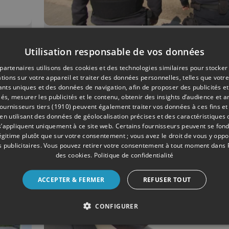
01/2021
SOCIÉTÉ
Utilisation responsable de vos données
e
Patrouilles dans les p
partenaires utilisons des cookies et des technologies similaires pour stocker
pour veiller au respect
tions sur votre appareil et traiter des données personnelles, telles que votre
iants uniques et des données de navigation, afin de proposer des publicités e
confinement
és, mesurer les publicités et le contenu, obtenir des insights d’audience et a
ournisseurs tiers (1910)
peuvent également traiter vos données à ces fins et 
 utilisant des données de géolocalisation précises et des caractéristiques d
s’appliquent uniquement à ce site web. Certains fournisseurs peuvent se fond
légitime plutôt que sur votre consentement ; vous avez le droit de vous y opp
 publicitaires
. Vous pouvez retirer votre consentement à tout moment dans
des cookies
.
Politique de confidentialité
ACCEPTER & FERMER
REFUSER TOUT
CONFIGURER