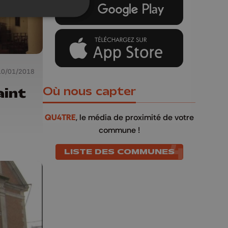
10/01/2018
aint
Où nous capter
QU4TRE
, le média de proximité de votre
commune !
LISTE DES COMMUNES