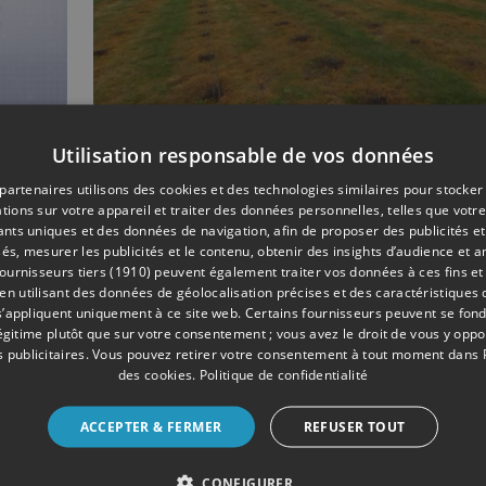
Utilisation responsable de vos données
04/2022
DIVERS
partenaires utilisons des cookies et des technologies similaires pour stocker
Vous pourriez bientôt
tions sur votre appareil et traiter des données personnelles, telles que votre
déguster du vin "Made
iants uniques et des données de navigation, afin de proposer des publicités e
Ouffet"
és, mesurer les publicités et le contenu, obtenir des insights d’audience et a
ournisseurs tiers (1910)
peuvent également traiter vos données à ces fins et 
 utilisant des données de géolocalisation précises et des caractéristiques d
s’appliquent uniquement à ce site web. Certains fournisseurs peuvent se fond
légitime plutôt que sur votre consentement ; vous avez le droit de vous y opp
 publicitaires
. Vous pouvez retirer votre consentement à tout moment dans
des cookies
.
Politique de confidentialité
ACCEPTER & FERMER
REFUSER TOUT
CONFIGURER