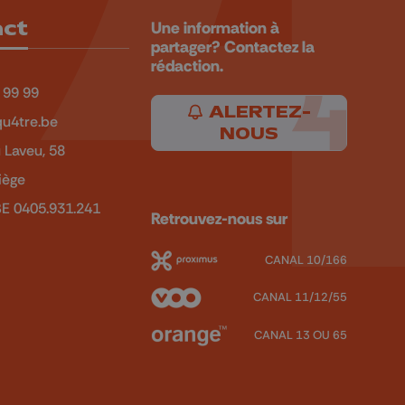
act
Une information à
partager? Contactez la
rédaction.
 99 99
ALERTEZ-
u4tre.be
NOUS
 Laveu, 58
iège
BE 0405.931.241
Retrouvez-nous sur
CANAL 10/166
CANAL 11/12/55
CANAL 13 OU 65