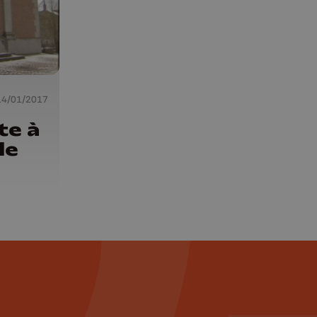
14/01/2017
te à
le