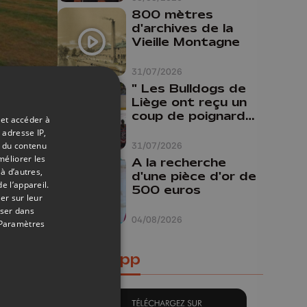
800 mètres
d'archives de la
Vieille Montagne
31/07/2026
" Les Bulldogs de
12/04/2019
Liège ont reçu un
coup de poignard
 et accéder à
dans le dos "
 adresse IP,
 in
t du contenu
31/07/2026
méliorer les
A la recherche
à d’autres,
d'une pièce d'or de
e l’appareil.
500 euros
er sur leur
oser dans
04/08/2026
Paramètres
Notre app