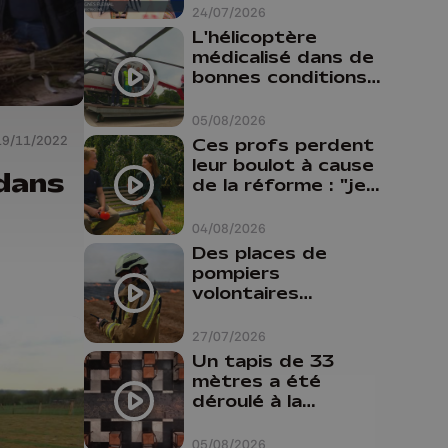
24/07/2026
L'hélicoptère
médicalisé dans de
bonnes conditions à
Oupeye
05/08/2026
19/11/2022
Ces profs perdent
leur boulot à cause
 dans
de la réforme : "je
travaillais bien plus
comme prof que
04/08/2026
comme
Des places de
pharmacienne"
pompiers
volontaires
disponibles en
province de Liège :
27/07/2026
"Un citoyen qui
Un tapis de 33
n'est formé ne
mètres a été
peut pas nous
déroulé à la
aider"
Cathédrale de
Liège
05/08/2026