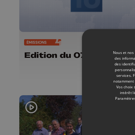
ÉMISSIONS
07/
Nous et nos 
Edition du 07/04/2022
des informa
des identif
personnalis
services.
F
notamment en
Vos choix 
intérêt 
Paramètres