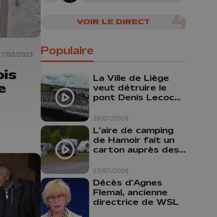
cerveau humain
VOIR LE DIRECT
Populaire
17/03/2023
ois
La Ville de Liège
e
veut détruire le
pont Denis Lecocq
mais manque de
budget pour le
28/07/2026
faire
L'aire de camping
de Hamoir fait un
carton auprès des
touristes
23/07/2026
Décès d'Agnes
Flemal, ancienne
directrice de WSL