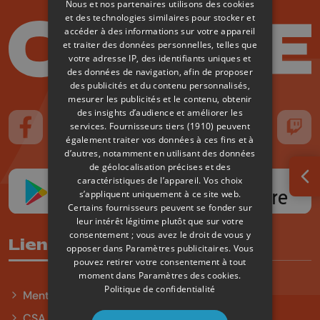
Nous et nos partenaires utilisons des cookies
et des technologies similaires pour stocker et
accéder à des informations sur votre appareil
et traiter des données personnelles, telles que
votre adresse IP, des identifiants uniques et
des données de navigation, afin de proposer
des publicités et du contenu personnalisés,
mesurer les publicités et le contenu, obtenir
des insights d’audience et améliorer les
services.
Fournisseurs tiers (1910)
peuvent
Suivez-nous sur FaceBook
Suivez-nous sur Instagram
Suivez-nous sur TikTok
Suivez-nous sur YouTube
Suivez-nous sur
Suiv
également traiter vos données à ces fins et à
d’autres, notamment en utilisant des données
de géolocalisation précises et des
caractéristiques de l’appareil. Vos choix
Ouv
s’appliquent uniquement à ce site web.
Certains fournisseurs peuvent se fonder sur
leur intérêt légitime plutôt que sur votre
consentement ; vous avez le droit de vous y
Liens utiles
opposer dans
Paramètres publicitaires
. Vous
pouvez retirer votre consentement à tout
moment dans
Paramètres des cookies
.
Politique de confidentialité
Mentions légales
CSA