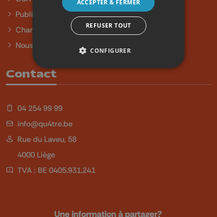
ACCEPTER & FERMER
Publicité
REFUSER TOUT
Charte sur l'égalité et la diversité
Nous contacter
CONFIGURER
Contact
04 254 99 99
info@qu4tre.be
Rue du Laveu, 58
4000 Liège
TVA : BE 0405.931.241
Une information à partager?