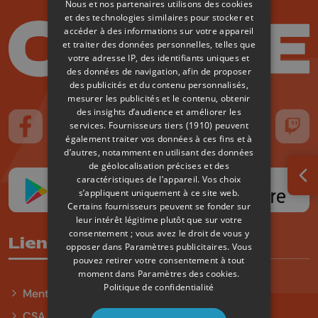
Nous et nos partenaires utilisons des cookies
et des technologies similaires pour stocker et
accéder à des informations sur votre appareil
et traiter des données personnelles, telles que
votre adresse IP, des identifiants uniques et
des données de navigation, afin de proposer
des publicités et du contenu personnalisés,
mesurer les publicités et le contenu, obtenir
des insights d’audience et améliorer les
services.
Fournisseurs tiers (1910)
peuvent
Suivez-nous sur FaceBook
Suivez-nous sur Instagram
Suivez-nous sur TikTok
Suivez-nous sur YouTube
Suivez-nous sur
Suiv
également traiter vos données à ces fins et à
d’autres, notamment en utilisant des données
de géolocalisation précises et des
caractéristiques de l’appareil. Vos choix
Ouv
s’appliquent uniquement à ce site web.
Certains fournisseurs peuvent se fonder sur
leur intérêt légitime plutôt que sur votre
consentement ; vous avez le droit de vous y
Liens utiles
opposer dans
Paramètres publicitaires
. Vous
pouvez retirer votre consentement à tout
moment dans
Paramètres des cookies
.
Politique de confidentialité
Mentions légales
CSA