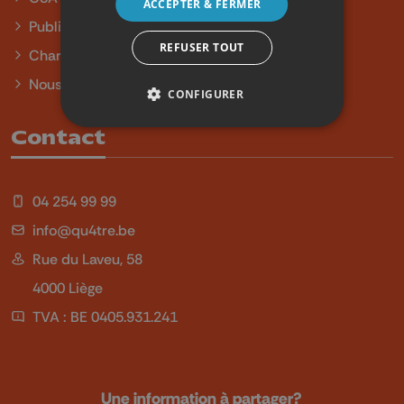
ACCEPTER & FERMER
Publicité
REFUSER TOUT
Charte sur l'égalité et la diversité
Nous contacter
CONFIGURER
Contact
04 254 99 99
info@qu4tre.be
Rue du Laveu, 58
4000 Liège
TVA : BE 0405.931.241
Une information à partager?