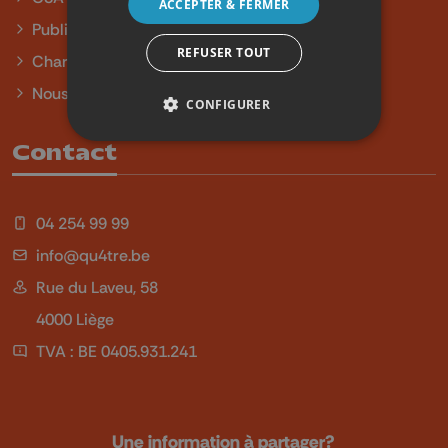
ACCEPTER & FERMER
Publicité
REFUSER TOUT
Charte sur l'égalité et la diversité
Nous contacter
CONFIGURER
Contact
04 254 99 99
info@qu4tre.be
Rue du Laveu, 58
4000 Liège
TVA : BE 0405.931.241
Une information à partager?