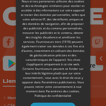
Nous et nos partenaires utilisons des cookies
et des technologies similaires pour stocker et
accéder à des informations sur votre appareil
et traiter des données personnelles, telles que
votre adresse IP, des identifiants uniques et
des données de navigation, afin de proposer
des publicités et du contenu personnalisés,
mesurer les publicités et le contenu, obtenir
des insights d’audience et améliorer les
services.
Fournisseurs tiers (1910)
peuvent
Suivez-nous sur FaceBook
Suivez-nous sur Instagram
Suivez-nous sur TikTok
Suivez-nous sur YouTube
Suivez-nous sur
Suiv
également traiter vos données à ces fins et à
d’autres, notamment en utilisant des données
de géolocalisation précises et des
caractéristiques de l’appareil. Vos choix
Ouv
s’appliquent uniquement à ce site web.
Certains fournisseurs peuvent se fonder sur
leur intérêt légitime plutôt que sur votre
consentement ; vous avez le droit de vous y
Liens utiles
opposer dans
Paramètres publicitaires
. Vous
pouvez retirer votre consentement à tout
moment dans
Paramètres des cookies
.
Politique de confidentialité
Mentions légales
CSA