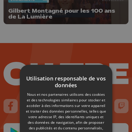
Gilbert Montagné pour les 100 ans
de La Lumière
Utilisation responsable de vos
données
Nous et nos partenaires utilisons des cookies
et des technologies similaires pour stocker et
accéder à des informations sur votre appareil
Suivez-nous sur FaceBook
Suivez-nous sur Instagram
Suivez-nous sur TikTok
Suivez-nous sur YouTube
Suivez-nous sur
Suiv
et traiter des données personnelles, telles que
votre adresse IP, des identifiants uniques et
des données de navigation, afin de proposer
des publicités et du contenu personnalisés,